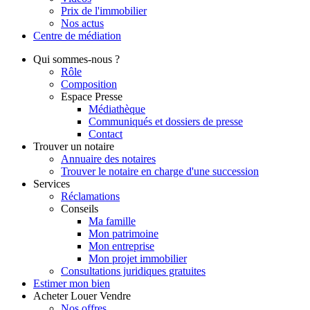
Prix de l'immobilier
Nos actus
Centre de
médiation
Qui
sommes-nous ?
Rôle
Composition
Espace Presse
Médiathèque
Communiqués et dossiers de presse
Contact
Trouver
un notaire
Annuaire des notaires
Trouver le notaire en charge d'une succession
Services
Réclamations
Conseils
Ma famille
Mon patrimoine
Mon entreprise
Mon projet immobilier
Consultations juridiques gratuites
Estimer
mon bien
Acheter
Louer
Vendre
Nos offres