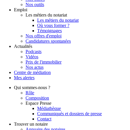
Nos outils
Emploi
Les métiers du notariat
Les métiers du notariat
Où vous former ?
Témoignages
Nos offres d'emploi
Candidatures spontanées
Actualités
Podcasts
Vidéos
Prix de l'immobilier
Nos actus
Centre de
médiation
Mes
alertes
Qui
sommes-nous ?
Rôle
Composition
Espace Presse
Médiathèque
Communiqués et dossiers de presse
Contact
Trouver
un notaire
Annuaire des notaires