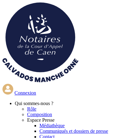
Aller
au
contenu
principal
Connexion
Qui
sommes-nous ?
Rôle
Composition
Espace Presse
Médiathèque
Communiqués et dossiers de presse
Contact