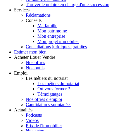
Trouver le notaire en charge d'une succession
Services
Réclamations
Conseils
Ma famille
Mon patrimoine
Mon entreprise
Mon projet immobilier
Consultations juridiques gratuites
Estimer
mon bien
Acheter
Louer
Vendre
Nos offres
Nos outils
Emploi
Les métiers du notariat
Les métiers du notariat
Où vous former ?
Témoignages
Nos offres d'emploi
Candidatures spontanées
Actualités
Podcasts
Vidéos
Prix de l'immobilier
Nos actus