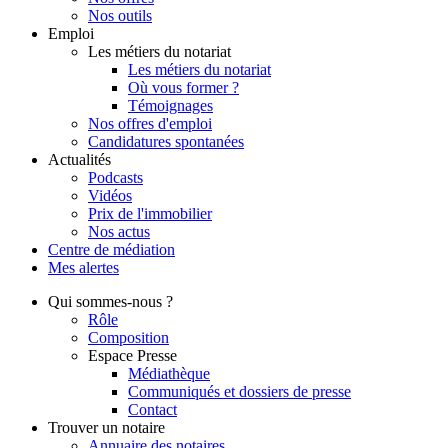
Nos outils
Emploi
Les métiers du notariat
Les métiers du notariat
Où vous former ?
Témoignages
Nos offres d'emploi
Candidatures spontanées
Actualités
Podcasts
Vidéos
Prix de l'immobilier
Nos actus
Centre de
médiation
Mes
alertes
Qui
sommes-nous ?
Rôle
Composition
Espace Presse
Médiathèque
Communiqués et dossiers de presse
Contact
Trouver
un notaire
Annuaire des notaires