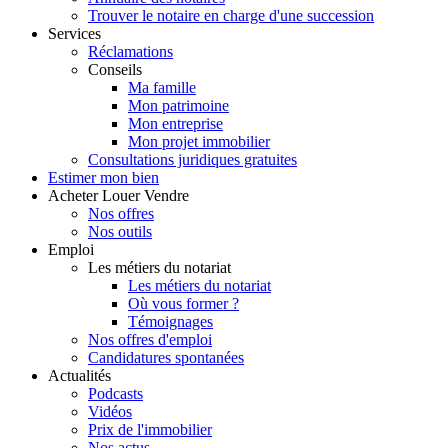
Trouver le notaire en charge d'une succession
Services
Réclamations
Conseils
Ma famille
Mon patrimoine
Mon entreprise
Mon projet immobilier
Consultations juridiques gratuites
Estimer
mon bien
Acheter
Louer
Vendre
Nos offres
Nos outils
Emploi
Les métiers du notariat
Les métiers du notariat
Où vous former ?
Témoignages
Nos offres d'emploi
Candidatures spontanées
Actualités
Podcasts
Vidéos
Prix de l'immobilier
Nos actus