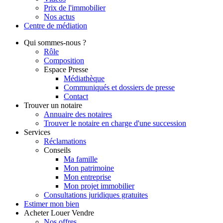
Prix de l'immobilier
Nos actus
Centre de
médiation
Qui
sommes-nous ?
Rôle
Composition
Espace Presse
Médiathèque
Communiqués et dossiers de presse
Contact
Trouver
un notaire
Annuaire des notaires
Trouver le notaire en charge d'une succession
Services
Réclamations
Conseils
Ma famille
Mon patrimoine
Mon entreprise
Mon projet immobilier
Consultations juridiques gratuites
Estimer
mon bien
Acheter
Louer
Vendre
Nos offres