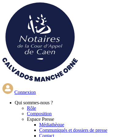
Aller
au
contenu
principal
Connexion
Qui
sommes-nous ?
Rôle
Composition
Espace Presse
Médiathèque
Communiqués et dossiers de presse
Contact