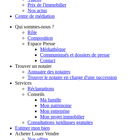
Prix de l'immobilier
Nos actus
Centre de
médiation
Qui
sommes-nous ?
Rôle
Composition
Espace Presse
Médiathèque
Communiqués et dossiers de presse
Contact
Trouver
un notaire
Annuaire des notaires
Trouver le notaire en charge d'une succession
Services
Réclamations
Conseils
Ma famille
Mon patrimoine
Mon entreprise
Mon projet immobilier
Consultations juridiques gratuites
Estimer
mon bien
Acheter
Louer
Vendre
Nos offres