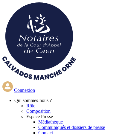
Aller
au
contenu
principal
Connexion
Qui
sommes-nous ?
Rôle
Composition
Espace Presse
Médiathèque
Communiqués et dossiers de presse
Contact