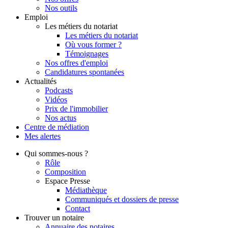
Nos outils
Emploi
Les métiers du notariat
Les métiers du notariat
Où vous former ?
Témoignages
Nos offres d'emploi
Candidatures spontanées
Actualités
Podcasts
Vidéos
Prix de l'immobilier
Nos actus
Centre de
médiation
Mes
alertes
Qui
sommes-nous ?
Rôle
Composition
Espace Presse
Médiathèque
Communiqués et dossiers de presse
Contact
Trouver
un notaire
Annuaire des notaires