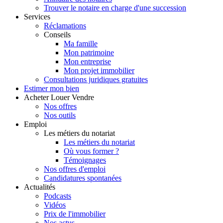
Trouver le notaire en charge d'une succession
Services
Réclamations
Conseils
Ma famille
Mon patrimoine
Mon entreprise
Mon projet immobilier
Consultations juridiques gratuites
Estimer
mon bien
Acheter
Louer
Vendre
Nos offres
Nos outils
Emploi
Les métiers du notariat
Les métiers du notariat
Où vous former ?
Témoignages
Nos offres d'emploi
Candidatures spontanées
Actualités
Podcasts
Vidéos
Prix de l'immobilier
Nos actus