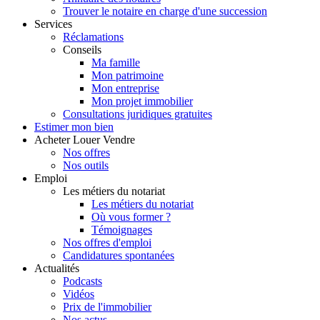
Trouver le notaire en charge d'une succession
Services
Réclamations
Conseils
Ma famille
Mon patrimoine
Mon entreprise
Mon projet immobilier
Consultations juridiques gratuites
Estimer
mon bien
Acheter
Louer
Vendre
Nos offres
Nos outils
Emploi
Les métiers du notariat
Les métiers du notariat
Où vous former ?
Témoignages
Nos offres d'emploi
Candidatures spontanées
Actualités
Podcasts
Vidéos
Prix de l'immobilier
Nos actus