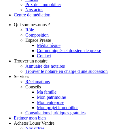
Prix de l'immobilier
Nos actus
Centre de
médiation
Qui
sommes-nous ?
Rôle
Composition
Espace Presse
Médiathèque
Communiqués et dossiers de presse
Contact
Trouver
un notaire
Annuaire des notaires
Trouver le notaire en charge d'une succession
Services
Réclamations
Conseils
Ma famille
Mon patrimoine
Mon entreprise
Mon projet immobilier
Consultations juridiques gratuites
Estimer
mon bien
Acheter
Louer
Vendre
Nos offres