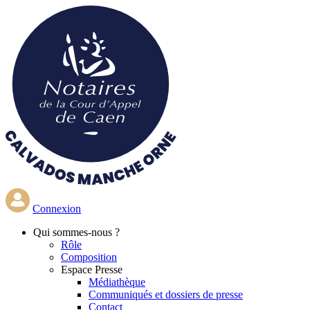
Aller
au
contenu
principal
Connexion
Qui
sommes-nous ?
Rôle
Composition
Espace Presse
Médiathèque
Communiqués et dossiers de presse
Contact