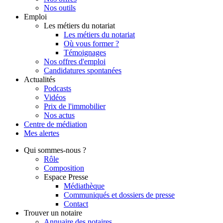
Nos outils
Emploi
Les métiers du notariat
Les métiers du notariat
Où vous former ?
Témoignages
Nos offres d'emploi
Candidatures spontanées
Actualités
Podcasts
Vidéos
Prix de l'immobilier
Nos actus
Centre de
médiation
Mes
alertes
Qui
sommes-nous ?
Rôle
Composition
Espace Presse
Médiathèque
Communiqués et dossiers de presse
Contact
Trouver
un notaire
Annuaire des notaires