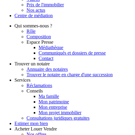
Prix de l'immobilier
Nos actus
Centre de
médiation
Qui
sommes-nous ?
Rôle
Composition
Espace Presse
Médiathèque
Communiqués et dossiers de presse
Contact
Trouver
un notaire
Annuaire des notaires
Trouver le notaire en charge d'une succession
Services
Réclamations
Conseils
Ma famille
Mon patrimoine
Mon entreprise
Mon projet immobilier
Consultations juridiques gratuites
Estimer
mon bien
Acheter
Louer
Vendre
Nos offres