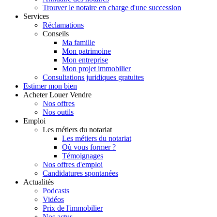
Trouver le notaire en charge d'une succession
Services
Réclamations
Conseils
Ma famille
Mon patrimoine
Mon entreprise
Mon projet immobilier
Consultations juridiques gratuites
Estimer
mon bien
Acheter
Louer
Vendre
Nos offres
Nos outils
Emploi
Les métiers du notariat
Les métiers du notariat
Où vous former ?
Témoignages
Nos offres d'emploi
Candidatures spontanées
Actualités
Podcasts
Vidéos
Prix de l'immobilier
Nos actus