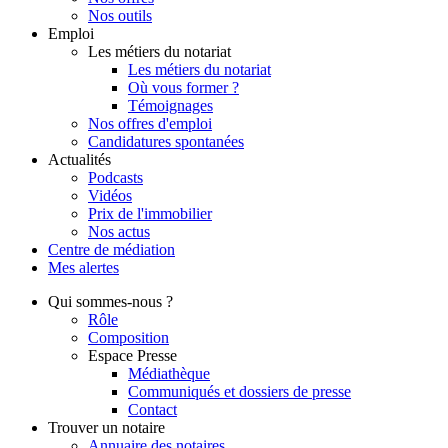
Nos outils
Emploi
Les métiers du notariat
Les métiers du notariat
Où vous former ?
Témoignages
Nos offres d'emploi
Candidatures spontanées
Actualités
Podcasts
Vidéos
Prix de l'immobilier
Nos actus
Centre de
médiation
Mes
alertes
Qui
sommes-nous ?
Rôle
Composition
Espace Presse
Médiathèque
Communiqués et dossiers de presse
Contact
Trouver
un notaire
Annuaire des notaires