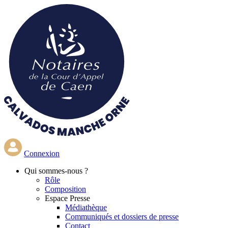
Aller
au
contenu
principal
Connexion
Qui
sommes-nous ?
Rôle
Composition
Espace Presse
Médiathèque
Communiqués et dossiers de presse
Contact