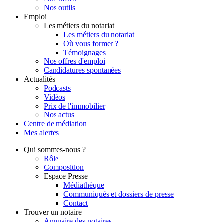
Nos outils
Emploi
Les métiers du notariat
Les métiers du notariat
Où vous former ?
Témoignages
Nos offres d'emploi
Candidatures spontanées
Actualités
Podcasts
Vidéos
Prix de l'immobilier
Nos actus
Centre de
médiation
Mes
alertes
Qui
sommes-nous ?
Rôle
Composition
Espace Presse
Médiathèque
Communiqués et dossiers de presse
Contact
Trouver
un notaire
Annuaire des notaires