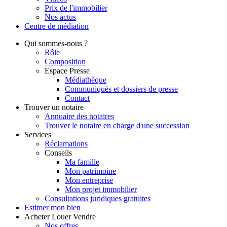
Prix de l'immobilier
Nos actus
Centre de
médiation
Qui
sommes-nous ?
Rôle
Composition
Espace Presse
Médiathèque
Communiqués et dossiers de presse
Contact
Trouver
un notaire
Annuaire des notaires
Trouver le notaire en charge d'une succession
Services
Réclamations
Conseils
Ma famille
Mon patrimoine
Mon entreprise
Mon projet immobilier
Consultations juridiques gratuites
Estimer
mon bien
Acheter
Louer
Vendre
Nos offres