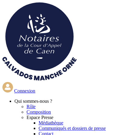
Aller
au
contenu
principal
Connexion
Qui
sommes-nous ?
Rôle
Composition
Espace Presse
Médiathèque
Communiqués et dossiers de presse
Contact