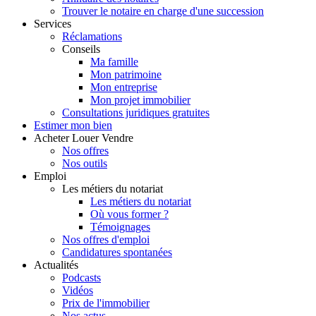
Trouver le notaire en charge d'une succession
Services
Réclamations
Conseils
Ma famille
Mon patrimoine
Mon entreprise
Mon projet immobilier
Consultations juridiques gratuites
Estimer
mon bien
Acheter
Louer
Vendre
Nos offres
Nos outils
Emploi
Les métiers du notariat
Les métiers du notariat
Où vous former ?
Témoignages
Nos offres d'emploi
Candidatures spontanées
Actualités
Podcasts
Vidéos
Prix de l'immobilier
Nos actus