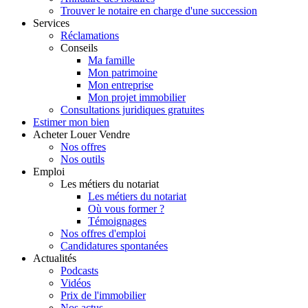
Trouver le notaire en charge d'une succession
Services
Réclamations
Conseils
Ma famille
Mon patrimoine
Mon entreprise
Mon projet immobilier
Consultations juridiques gratuites
Estimer
mon bien
Acheter
Louer
Vendre
Nos offres
Nos outils
Emploi
Les métiers du notariat
Les métiers du notariat
Où vous former ?
Témoignages
Nos offres d'emploi
Candidatures spontanées
Actualités
Podcasts
Vidéos
Prix de l'immobilier
Nos actus