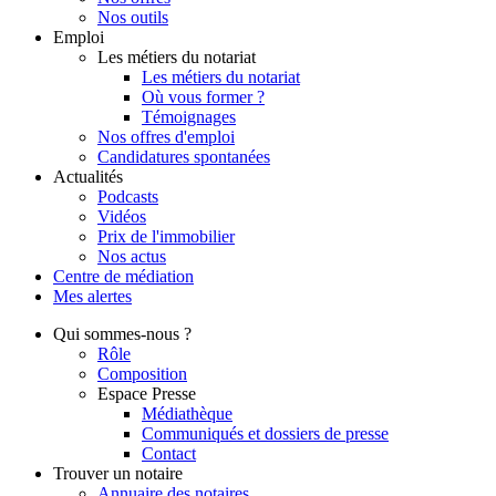
Nos outils
Emploi
Les métiers du notariat
Les métiers du notariat
Où vous former ?
Témoignages
Nos offres d'emploi
Candidatures spontanées
Actualités
Podcasts
Vidéos
Prix de l'immobilier
Nos actus
Centre de
médiation
Mes
alertes
Qui
sommes-nous ?
Rôle
Composition
Espace Presse
Médiathèque
Communiqués et dossiers de presse
Contact
Trouver
un notaire
Annuaire des notaires