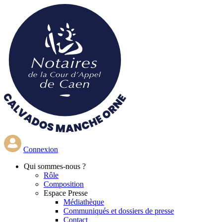
Aller
au
contenu
principal
Connexion
Qui
sommes-nous ?
Rôle
Composition
Espace Presse
Médiathèque
Communiqués et dossiers de presse
Contact