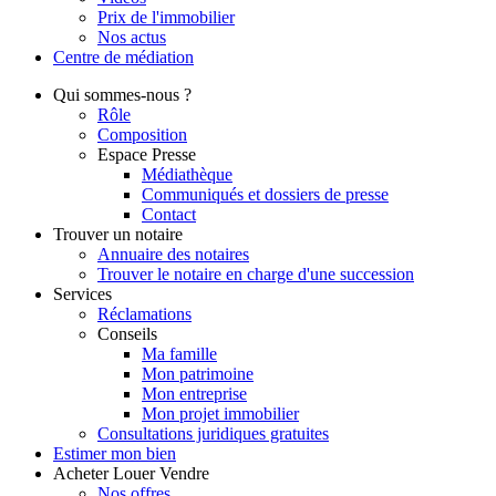
Prix de l'immobilier
Nos actus
Centre de
médiation
Qui
sommes-nous ?
Rôle
Composition
Espace Presse
Médiathèque
Communiqués et dossiers de presse
Contact
Trouver
un notaire
Annuaire des notaires
Trouver le notaire en charge d'une succession
Services
Réclamations
Conseils
Ma famille
Mon patrimoine
Mon entreprise
Mon projet immobilier
Consultations juridiques gratuites
Estimer
mon bien
Acheter
Louer
Vendre
Nos offres