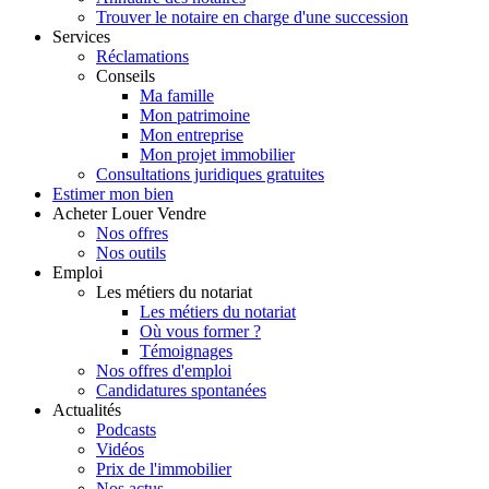
Trouver le notaire en charge d'une succession
Services
Réclamations
Conseils
Ma famille
Mon patrimoine
Mon entreprise
Mon projet immobilier
Consultations juridiques gratuites
Estimer
mon bien
Acheter
Louer
Vendre
Nos offres
Nos outils
Emploi
Les métiers du notariat
Les métiers du notariat
Où vous former ?
Témoignages
Nos offres d'emploi
Candidatures spontanées
Actualités
Podcasts
Vidéos
Prix de l'immobilier
Nos actus