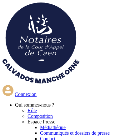
Aller
au
contenu
principal
Connexion
Qui
sommes-nous ?
Rôle
Composition
Espace Presse
Médiathèque
Communiqués et dossiers de presse
Contact