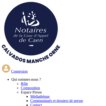
Aller
au
contenu
principal
Connexion
Qui
sommes-nous ?
Rôle
Composition
Espace Presse
Médiathèque
Communiqués et dossiers de presse
Contact