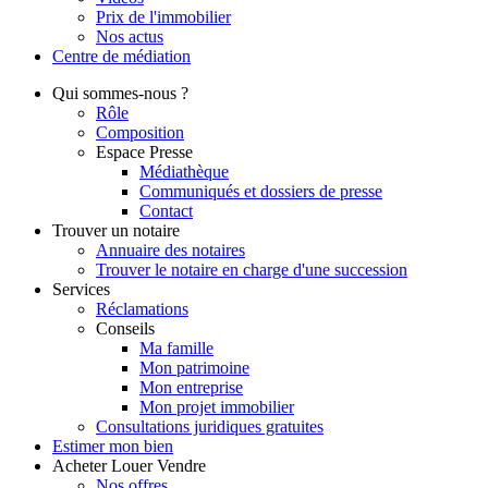
Prix de l'immobilier
Nos actus
Centre de
médiation
Qui
sommes-nous ?
Rôle
Composition
Espace Presse
Médiathèque
Communiqués et dossiers de presse
Contact
Trouver
un notaire
Annuaire des notaires
Trouver le notaire en charge d'une succession
Services
Réclamations
Conseils
Ma famille
Mon patrimoine
Mon entreprise
Mon projet immobilier
Consultations juridiques gratuites
Estimer
mon bien
Acheter
Louer
Vendre
Nos offres