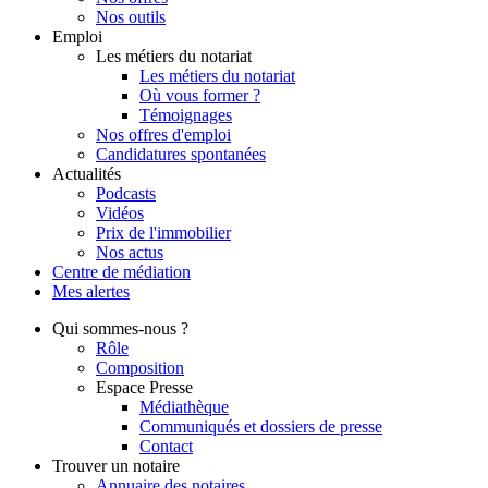
Nos outils
Emploi
Les métiers du notariat
Les métiers du notariat
Où vous former ?
Témoignages
Nos offres d'emploi
Candidatures spontanées
Actualités
Podcasts
Vidéos
Prix de l'immobilier
Nos actus
Centre de
médiation
Mes
alertes
Qui
sommes-nous ?
Rôle
Composition
Espace Presse
Médiathèque
Communiqués et dossiers de presse
Contact
Trouver
un notaire
Annuaire des notaires