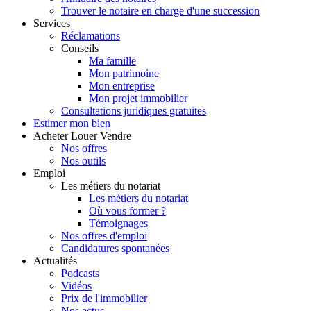
Trouver le notaire en charge d'une succession
Services
Réclamations
Conseils
Ma famille
Mon patrimoine
Mon entreprise
Mon projet immobilier
Consultations juridiques gratuites
Estimer
mon bien
Acheter
Louer
Vendre
Nos offres
Nos outils
Emploi
Les métiers du notariat
Les métiers du notariat
Où vous former ?
Témoignages
Nos offres d'emploi
Candidatures spontanées
Actualités
Podcasts
Vidéos
Prix de l'immobilier
Nos actus