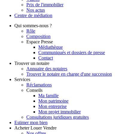
Prix de l'immobilier
Nos actus
Centre de
médiation
Qui
sommes-nous ?
Rôle
Composition
Espace Presse
Médiathèque
Communiqués et dossiers de presse
Contact
Trouver
un notaire
Annuaire des notaires
Trouver le notaire en charge d'une succession
Services
Réclamations
Conseils
Ma famille
Mon patrimoine
Mon entreprise
Mon projet immobilier
Consultations juridiques gratuites
Estimer
mon bien
Acheter
Louer
Vendre
Nos offres