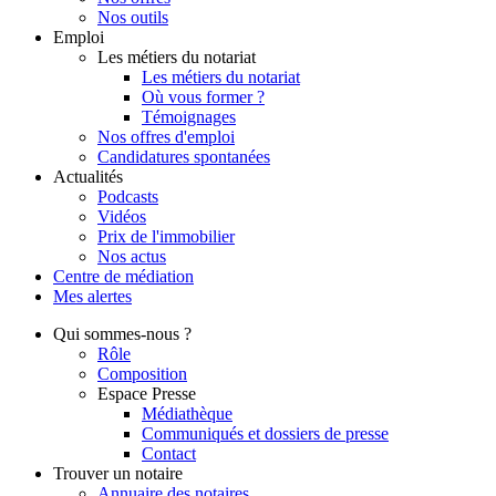
Nos outils
Emploi
Les métiers du notariat
Les métiers du notariat
Où vous former ?
Témoignages
Nos offres d'emploi
Candidatures spontanées
Actualités
Podcasts
Vidéos
Prix de l'immobilier
Nos actus
Centre de
médiation
Mes
alertes
Qui
sommes-nous ?
Rôle
Composition
Espace Presse
Médiathèque
Communiqués et dossiers de presse
Contact
Trouver
un notaire
Annuaire des notaires