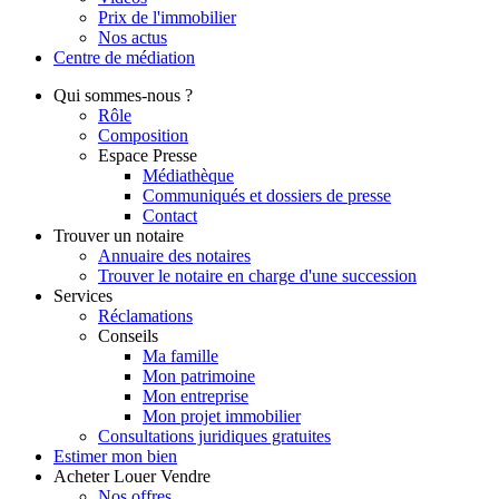
Prix de l'immobilier
Nos actus
Centre de
médiation
Qui
sommes-nous ?
Rôle
Composition
Espace Presse
Médiathèque
Communiqués et dossiers de presse
Contact
Trouver
un notaire
Annuaire des notaires
Trouver le notaire en charge d'une succession
Services
Réclamations
Conseils
Ma famille
Mon patrimoine
Mon entreprise
Mon projet immobilier
Consultations juridiques gratuites
Estimer
mon bien
Acheter
Louer
Vendre
Nos offres