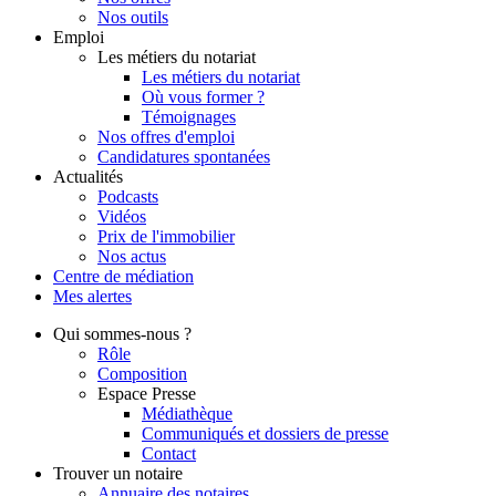
Nos outils
Emploi
Les métiers du notariat
Les métiers du notariat
Où vous former ?
Témoignages
Nos offres d'emploi
Candidatures spontanées
Actualités
Podcasts
Vidéos
Prix de l'immobilier
Nos actus
Centre de
médiation
Mes
alertes
Qui
sommes-nous ?
Rôle
Composition
Espace Presse
Médiathèque
Communiqués et dossiers de presse
Contact
Trouver
un notaire
Annuaire des notaires