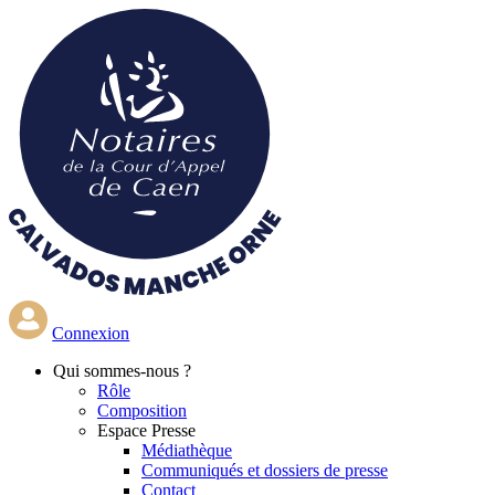
Aller
au
contenu
principal
Connexion
Qui
sommes-nous ?
Rôle
Composition
Espace Presse
Médiathèque
Communiqués et dossiers de presse
Contact