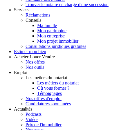
Trouver le notaire en charge d'une succession
Services
Réclamations
Conseils
Ma famille
Mon patrimoine
Mon entreprise
Mon projet immobilier
Consultations juridiques gratuites
Estimer
mon bien
Acheter
Louer
Vendre
Nos offres
Nos outils
Emploi
Les métiers du notariat
Les métiers du notariat
Où vous former ?
Témoignages
Nos offres d'emploi
Candidatures spontanées
Actualités
Podcasts
Vidéos
Prix de l'immobilier
Nos actus