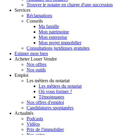
Trouver le notaire en charge d'une succession
Services
Réclamations
Conseils
Ma famille
Mon patrimoine
Mon entreprise
Mon projet immobilier
Consultations juridiques gratuites
Estimer
mon bien
Acheter
Louer
Vendre
Nos offres
Nos outils
Emploi
Les métiers du notariat
Les métiers du notariat
Où vous former ?
Témoignages
Nos offres d'emploi
Candidatures spontanées
Actualités
Podcasts
Vidéos
Prix de l'immobilier
Nos actus