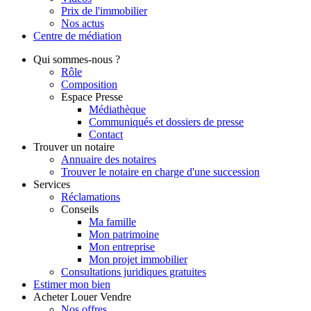
Prix de l'immobilier
Nos actus
Centre de
médiation
Qui
sommes-nous ?
Rôle
Composition
Espace Presse
Médiathèque
Communiqués et dossiers de presse
Contact
Trouver
un notaire
Annuaire des notaires
Trouver le notaire en charge d'une succession
Services
Réclamations
Conseils
Ma famille
Mon patrimoine
Mon entreprise
Mon projet immobilier
Consultations juridiques gratuites
Estimer
mon bien
Acheter
Louer
Vendre
Nos offres