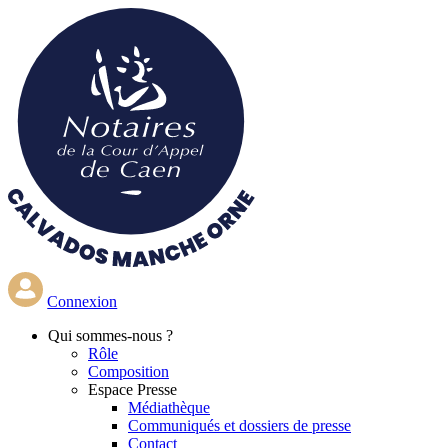
Aller
au
contenu
principal
Connexion
Qui
sommes-nous ?
Rôle
Composition
Espace Presse
Médiathèque
Communiqués et dossiers de presse
Contact