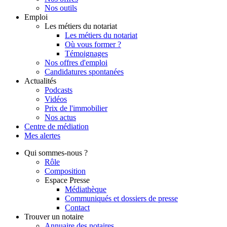
Nos outils
Emploi
Les métiers du notariat
Les métiers du notariat
Où vous former ?
Témoignages
Nos offres d'emploi
Candidatures spontanées
Actualités
Podcasts
Vidéos
Prix de l'immobilier
Nos actus
Centre de
médiation
Mes
alertes
Qui
sommes-nous ?
Rôle
Composition
Espace Presse
Médiathèque
Communiqués et dossiers de presse
Contact
Trouver
un notaire
Annuaire des notaires