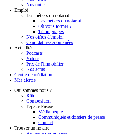
Nos outils
Emploi
Les métiers du notariat
Les métiers du notariat
Où vous former ?
Témoignages
Nos offres d'emploi
Candidatures spontanées
Actualités
Podcasts
Vidéos
Prix de l'immobilier
Nos actus
Centre de
médiation
Mes
alertes
Qui
sommes-nous ?
Rôle
Composition
Espace Presse
Médiathèque
Communiqués et dossiers de presse
Contact
Trouver
un notaire
Annuaire des notaires