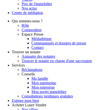
Prix de l'immobilier
Nos actus
Centre de
médiation
Qui
sommes-nous ?
Rôle
Composition
Espace Presse
Médiathèque
Communiqués et dossiers de presse
Contact
Trouver
un notaire
Annuaire des notaires
Trouver le notaire en charge d'une succession
Services
Réclamations
Conseils
Ma famille
Mon patrimoine
Mon entreprise
Mon projet immobilier
Consultations juridiques gratuites
Estimer
mon bien
Acheter
Louer
Vendre
Nos offres