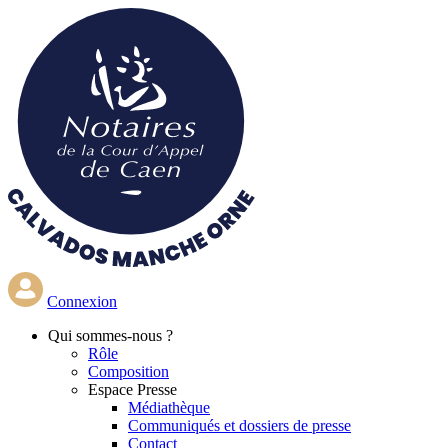
Aller
au
contenu
principal
Connexion
Qui
sommes-nous ?
Rôle
Composition
Espace Presse
Médiathèque
Communiqués et dossiers de presse
Contact