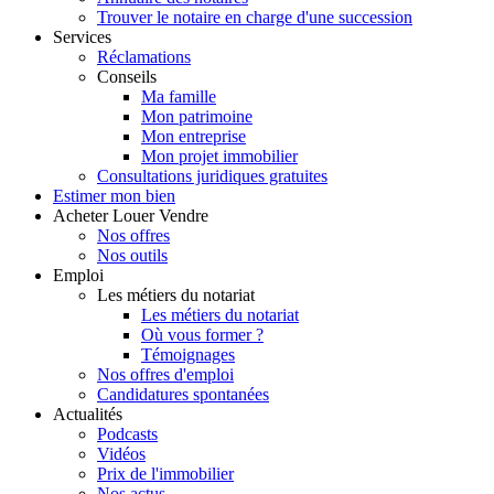
Trouver le notaire en charge d'une succession
Services
Réclamations
Conseils
Ma famille
Mon patrimoine
Mon entreprise
Mon projet immobilier
Consultations juridiques gratuites
Estimer
mon bien
Acheter
Louer
Vendre
Nos offres
Nos outils
Emploi
Les métiers du notariat
Les métiers du notariat
Où vous former ?
Témoignages
Nos offres d'emploi
Candidatures spontanées
Actualités
Podcasts
Vidéos
Prix de l'immobilier
Nos actus