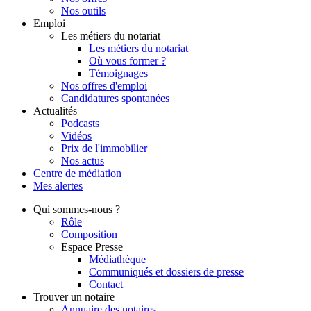
Nos outils
Emploi
Les métiers du notariat
Les métiers du notariat
Où vous former ?
Témoignages
Nos offres d'emploi
Candidatures spontanées
Actualités
Podcasts
Vidéos
Prix de l'immobilier
Nos actus
Centre de
médiation
Mes
alertes
Qui
sommes-nous ?
Rôle
Composition
Espace Presse
Médiathèque
Communiqués et dossiers de presse
Contact
Trouver
un notaire
Annuaire des notaires