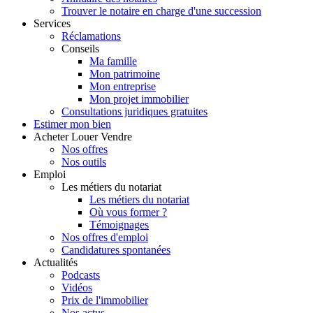
Trouver le notaire en charge d'une succession
Services
Réclamations
Conseils
Ma famille
Mon patrimoine
Mon entreprise
Mon projet immobilier
Consultations juridiques gratuites
Estimer
mon bien
Acheter
Louer
Vendre
Nos offres
Nos outils
Emploi
Les métiers du notariat
Les métiers du notariat
Où vous former ?
Témoignages
Nos offres d'emploi
Candidatures spontanées
Actualités
Podcasts
Vidéos
Prix de l'immobilier
Nos actus