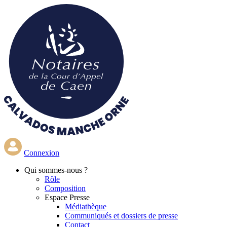
Aller
au
contenu
principal
Connexion
Qui
sommes-nous ?
Rôle
Composition
Espace Presse
Médiathèque
Communiqués et dossiers de presse
Contact