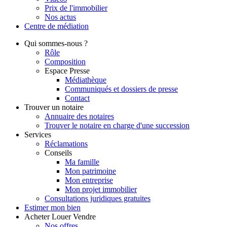
Prix de l'immobilier
Nos actus
Centre de
médiation
Qui
sommes-nous ?
Rôle
Composition
Espace Presse
Médiathèque
Communiqués et dossiers de presse
Contact
Trouver
un notaire
Annuaire des notaires
Trouver le notaire en charge d'une succession
Services
Réclamations
Conseils
Ma famille
Mon patrimoine
Mon entreprise
Mon projet immobilier
Consultations juridiques gratuites
Estimer
mon bien
Acheter
Louer
Vendre
Nos offres