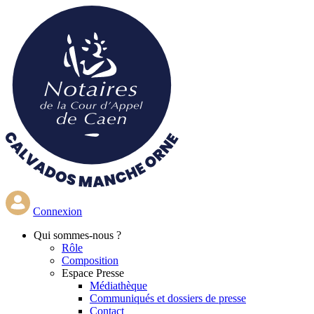
Aller
au
contenu
principal
Connexion
Qui
sommes-nous ?
Rôle
Composition
Espace Presse
Médiathèque
Communiqués et dossiers de presse
Contact