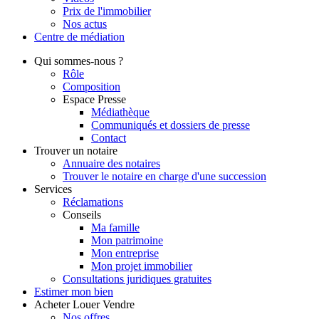
Prix de l'immobilier
Nos actus
Centre de
médiation
Qui
sommes-nous ?
Rôle
Composition
Espace Presse
Médiathèque
Communiqués et dossiers de presse
Contact
Trouver
un notaire
Annuaire des notaires
Trouver le notaire en charge d'une succession
Services
Réclamations
Conseils
Ma famille
Mon patrimoine
Mon entreprise
Mon projet immobilier
Consultations juridiques gratuites
Estimer
mon bien
Acheter
Louer
Vendre
Nos offres