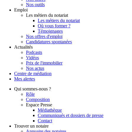
Nos outils
Emploi
Les métiers du notariat
Les métiers du notariat
Où vous former ?
Témoignages
Nos offres d'emploi
Candidatures spontanées
Actualités
Podcasts
Vidéos
Prix de l'immobilier
Nos actus
Centre de
médiation
Mes
alertes
Qui
sommes-nous ?
Rôle
Composition
Espace Presse
Médiathèque
Communiqués et dossiers de presse
Contact
Trouver
un notaire
Annuaire des notaires