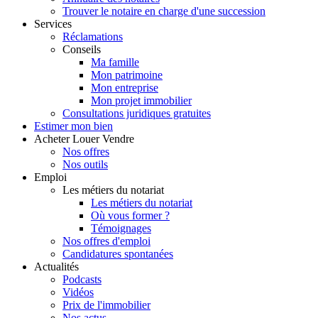
Trouver le notaire en charge d'une succession
Services
Réclamations
Conseils
Ma famille
Mon patrimoine
Mon entreprise
Mon projet immobilier
Consultations juridiques gratuites
Estimer
mon bien
Acheter
Louer
Vendre
Nos offres
Nos outils
Emploi
Les métiers du notariat
Les métiers du notariat
Où vous former ?
Témoignages
Nos offres d'emploi
Candidatures spontanées
Actualités
Podcasts
Vidéos
Prix de l'immobilier
Nos actus