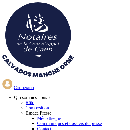
Aller
au
contenu
principal
Connexion
Qui
sommes-nous ?
Rôle
Composition
Espace Presse
Médiathèque
Communiqués et dossiers de presse
Contact