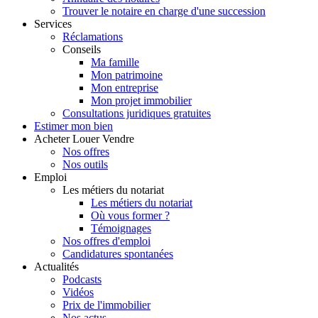
Trouver le notaire en charge d'une succession
Services
Réclamations
Conseils
Ma famille
Mon patrimoine
Mon entreprise
Mon projet immobilier
Consultations juridiques gratuites
Estimer
mon bien
Acheter
Louer
Vendre
Nos offres
Nos outils
Emploi
Les métiers du notariat
Les métiers du notariat
Où vous former ?
Témoignages
Nos offres d'emploi
Candidatures spontanées
Actualités
Podcasts
Vidéos
Prix de l'immobilier
Nos actus