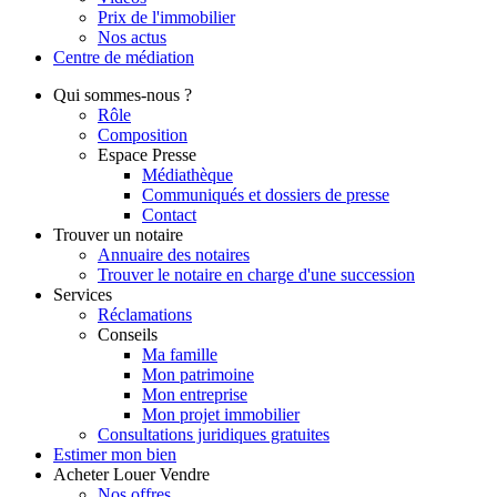
Prix de l'immobilier
Nos actus
Centre de
médiation
Qui
sommes-nous ?
Rôle
Composition
Espace Presse
Médiathèque
Communiqués et dossiers de presse
Contact
Trouver
un notaire
Annuaire des notaires
Trouver le notaire en charge d'une succession
Services
Réclamations
Conseils
Ma famille
Mon patrimoine
Mon entreprise
Mon projet immobilier
Consultations juridiques gratuites
Estimer
mon bien
Acheter
Louer
Vendre
Nos offres