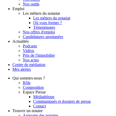
Nos outils
Emploi
Les métiers du notariat
Les métiers du notariat
Où vous former ?
Témoignages
Nos offres d'emploi
Candidatures spontanées
Actualités
Podcasts
Vidéos
Prix de l'immobilier
Nos actus
Centre de
médiation
Mes
alertes
Qui
sommes-nous ?
Rôle
Composition
Espace Presse
Médiathèque
Communiqués et dossiers de presse
Contact
Trouver
un notaire
Annuaire des notaires