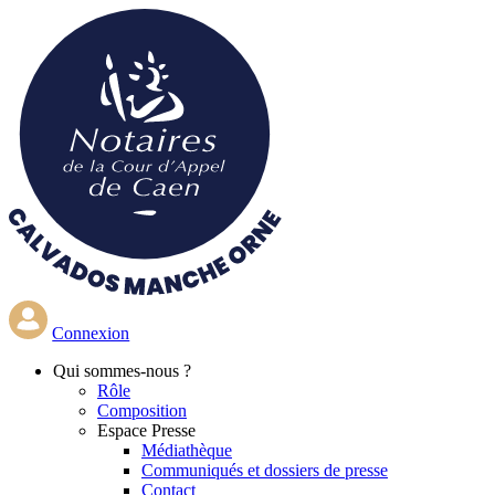
Aller
au
contenu
principal
Connexion
Qui
sommes-nous ?
Rôle
Composition
Espace Presse
Médiathèque
Communiqués et dossiers de presse
Contact