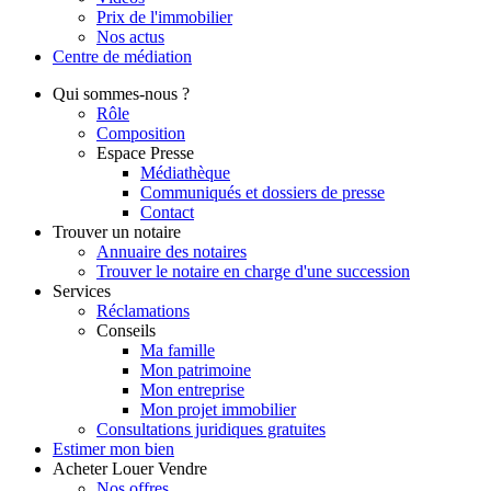
Prix de l'immobilier
Nos actus
Centre de
médiation
Qui
sommes-nous ?
Rôle
Composition
Espace Presse
Médiathèque
Communiqués et dossiers de presse
Contact
Trouver
un notaire
Annuaire des notaires
Trouver le notaire en charge d'une succession
Services
Réclamations
Conseils
Ma famille
Mon patrimoine
Mon entreprise
Mon projet immobilier
Consultations juridiques gratuites
Estimer
mon bien
Acheter
Louer
Vendre
Nos offres