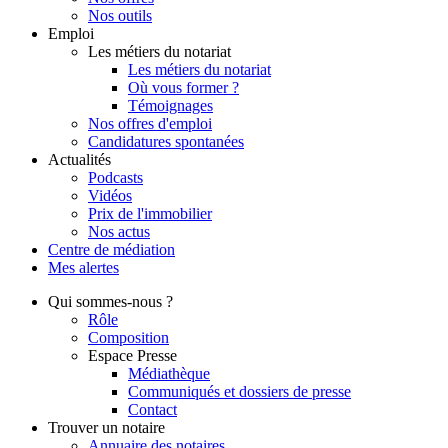
Nos outils
Emploi
Les métiers du notariat
Les métiers du notariat
Où vous former ?
Témoignages
Nos offres d'emploi
Candidatures spontanées
Actualités
Podcasts
Vidéos
Prix de l'immobilier
Nos actus
Centre de
médiation
Mes
alertes
Qui
sommes-nous ?
Rôle
Composition
Espace Presse
Médiathèque
Communiqués et dossiers de presse
Contact
Trouver
un notaire
Annuaire des notaires