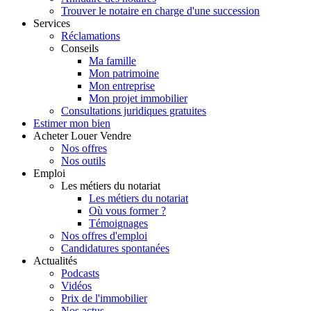
Trouver le notaire en charge d'une succession
Services
Réclamations
Conseils
Ma famille
Mon patrimoine
Mon entreprise
Mon projet immobilier
Consultations juridiques gratuites
Estimer
mon bien
Acheter
Louer
Vendre
Nos offres
Nos outils
Emploi
Les métiers du notariat
Les métiers du notariat
Où vous former ?
Témoignages
Nos offres d'emploi
Candidatures spontanées
Actualités
Podcasts
Vidéos
Prix de l'immobilier
Nos actus