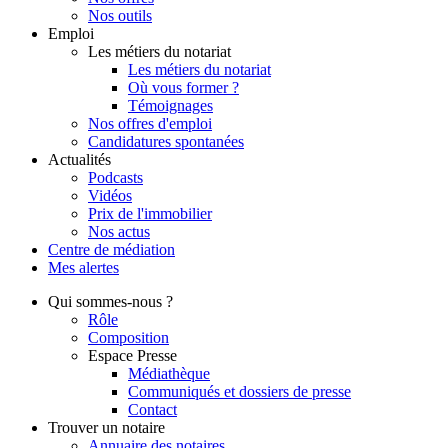
Nos outils
Emploi
Les métiers du notariat
Les métiers du notariat
Où vous former ?
Témoignages
Nos offres d'emploi
Candidatures spontanées
Actualités
Podcasts
Vidéos
Prix de l'immobilier
Nos actus
Centre de
médiation
Mes
alertes
Qui
sommes-nous ?
Rôle
Composition
Espace Presse
Médiathèque
Communiqués et dossiers de presse
Contact
Trouver
un notaire
Annuaire des notaires