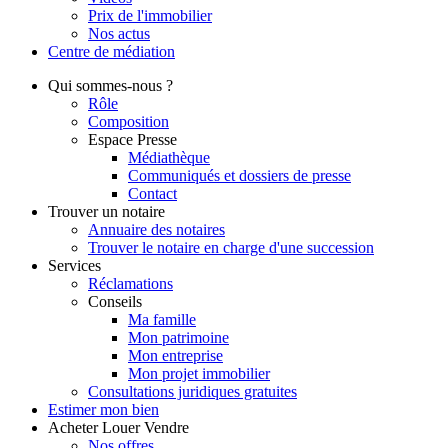
Prix de l'immobilier
Nos actus
Centre de
médiation
Qui
sommes-nous ?
Rôle
Composition
Espace Presse
Médiathèque
Communiqués et dossiers de presse
Contact
Trouver
un notaire
Annuaire des notaires
Trouver le notaire en charge d'une succession
Services
Réclamations
Conseils
Ma famille
Mon patrimoine
Mon entreprise
Mon projet immobilier
Consultations juridiques gratuites
Estimer
mon bien
Acheter
Louer
Vendre
Nos offres