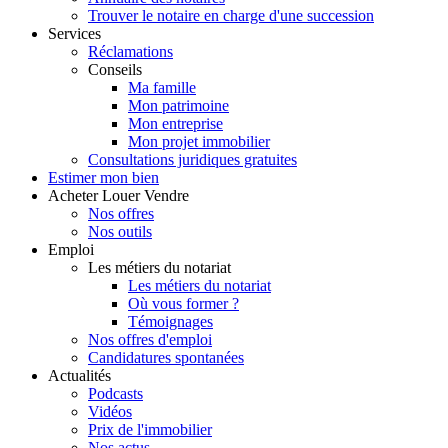
Trouver le notaire en charge d'une succession
Services
Réclamations
Conseils
Ma famille
Mon patrimoine
Mon entreprise
Mon projet immobilier
Consultations juridiques gratuites
Estimer
mon bien
Acheter
Louer
Vendre
Nos offres
Nos outils
Emploi
Les métiers du notariat
Les métiers du notariat
Où vous former ?
Témoignages
Nos offres d'emploi
Candidatures spontanées
Actualités
Podcasts
Vidéos
Prix de l'immobilier
Nos actus