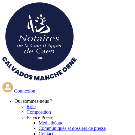
Aller
au
contenu
principal
Connexion
Qui
sommes-nous ?
Rôle
Composition
Espace Presse
Médiathèque
Communiqués et dossiers de presse
Contact