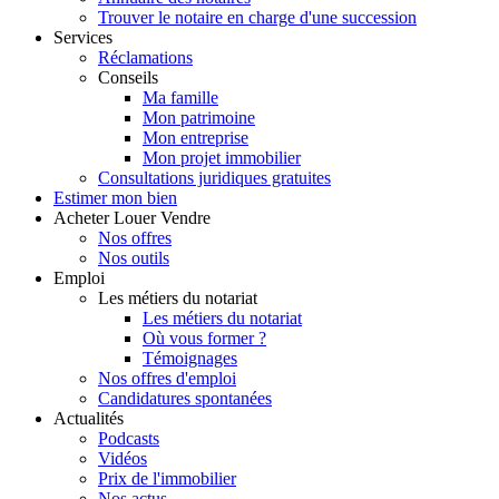
Trouver le notaire en charge d'une succession
Services
Réclamations
Conseils
Ma famille
Mon patrimoine
Mon entreprise
Mon projet immobilier
Consultations juridiques gratuites
Estimer
mon bien
Acheter
Louer
Vendre
Nos offres
Nos outils
Emploi
Les métiers du notariat
Les métiers du notariat
Où vous former ?
Témoignages
Nos offres d'emploi
Candidatures spontanées
Actualités
Podcasts
Vidéos
Prix de l'immobilier
Nos actus