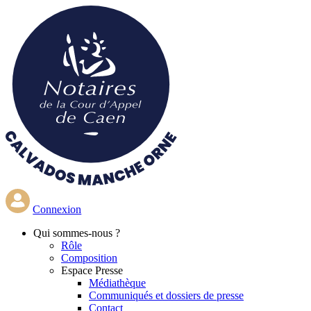
Aller
au
contenu
principal
Connexion
Qui
sommes-nous ?
Rôle
Composition
Espace Presse
Médiathèque
Communiqués et dossiers de presse
Contact