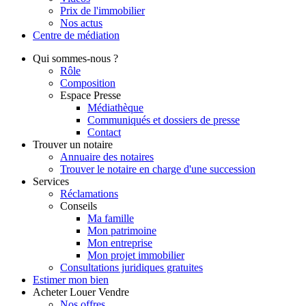
Prix de l'immobilier
Nos actus
Centre de
médiation
Qui
sommes-nous ?
Rôle
Composition
Espace Presse
Médiathèque
Communiqués et dossiers de presse
Contact
Trouver
un notaire
Annuaire des notaires
Trouver le notaire en charge d'une succession
Services
Réclamations
Conseils
Ma famille
Mon patrimoine
Mon entreprise
Mon projet immobilier
Consultations juridiques gratuites
Estimer
mon bien
Acheter
Louer
Vendre
Nos offres