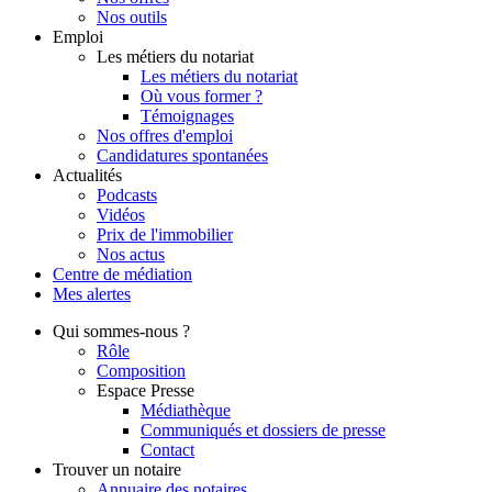
Nos outils
Emploi
Les métiers du notariat
Les métiers du notariat
Où vous former ?
Témoignages
Nos offres d'emploi
Candidatures spontanées
Actualités
Podcasts
Vidéos
Prix de l'immobilier
Nos actus
Centre de
médiation
Mes
alertes
Qui
sommes-nous ?
Rôle
Composition
Espace Presse
Médiathèque
Communiqués et dossiers de presse
Contact
Trouver
un notaire
Annuaire des notaires