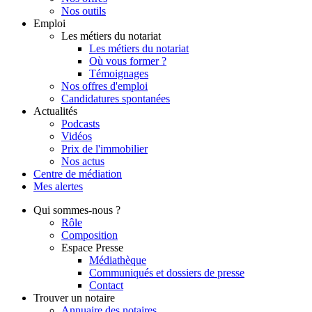
Nos outils
Emploi
Les métiers du notariat
Les métiers du notariat
Où vous former ?
Témoignages
Nos offres d'emploi
Candidatures spontanées
Actualités
Podcasts
Vidéos
Prix de l'immobilier
Nos actus
Centre de
médiation
Mes
alertes
Qui
sommes-nous ?
Rôle
Composition
Espace Presse
Médiathèque
Communiqués et dossiers de presse
Contact
Trouver
un notaire
Annuaire des notaires