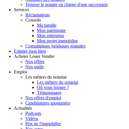
Trouver le notaire en charge d'une succession
Services
Réclamations
Conseils
Ma famille
Mon patrimoine
Mon entreprise
Mon projet immobilier
Consultations juridiques gratuites
Estimer
mon bien
Acheter
Louer
Vendre
Nos offres
Nos outils
Emploi
Les métiers du notariat
Les métiers du notariat
Où vous former ?
Témoignages
Nos offres d'emploi
Candidatures spontanées
Actualités
Podcasts
Vidéos
Prix de l'immobilier
Nos actus