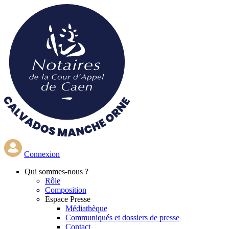
Aller
au
contenu
principal
Connexion
Qui
sommes-nous ?
Rôle
Composition
Espace Presse
Médiathèque
Communiqués et dossiers de presse
Contact