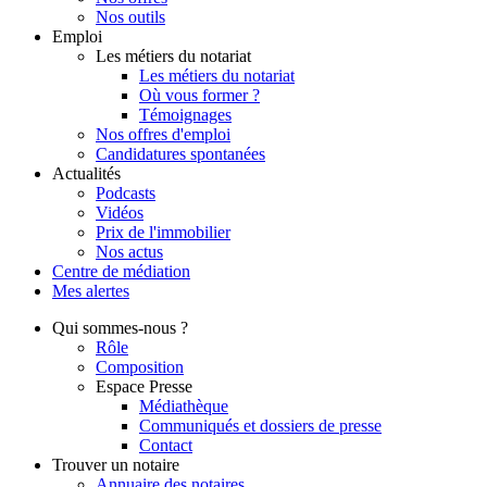
Nos outils
Emploi
Les métiers du notariat
Les métiers du notariat
Où vous former ?
Témoignages
Nos offres d'emploi
Candidatures spontanées
Actualités
Podcasts
Vidéos
Prix de l'immobilier
Nos actus
Centre de
médiation
Mes
alertes
Qui
sommes-nous ?
Rôle
Composition
Espace Presse
Médiathèque
Communiqués et dossiers de presse
Contact
Trouver
un notaire
Annuaire des notaires