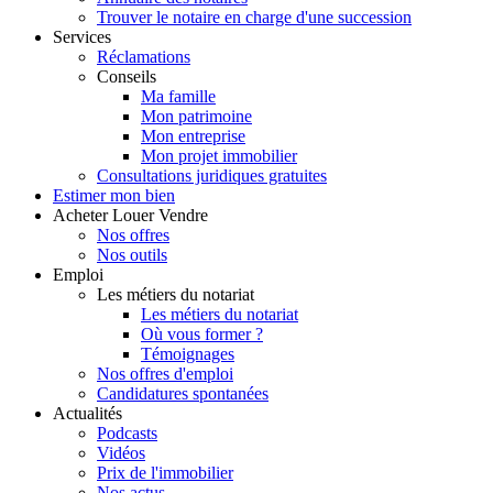
Trouver le notaire en charge d'une succession
Services
Réclamations
Conseils
Ma famille
Mon patrimoine
Mon entreprise
Mon projet immobilier
Consultations juridiques gratuites
Estimer
mon bien
Acheter
Louer
Vendre
Nos offres
Nos outils
Emploi
Les métiers du notariat
Les métiers du notariat
Où vous former ?
Témoignages
Nos offres d'emploi
Candidatures spontanées
Actualités
Podcasts
Vidéos
Prix de l'immobilier
Nos actus