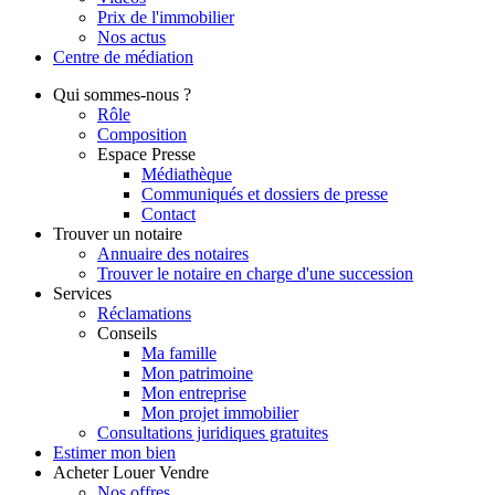
Prix de l'immobilier
Nos actus
Centre de
médiation
Qui
sommes-nous ?
Rôle
Composition
Espace Presse
Médiathèque
Communiqués et dossiers de presse
Contact
Trouver
un notaire
Annuaire des notaires
Trouver le notaire en charge d'une succession
Services
Réclamations
Conseils
Ma famille
Mon patrimoine
Mon entreprise
Mon projet immobilier
Consultations juridiques gratuites
Estimer
mon bien
Acheter
Louer
Vendre
Nos offres