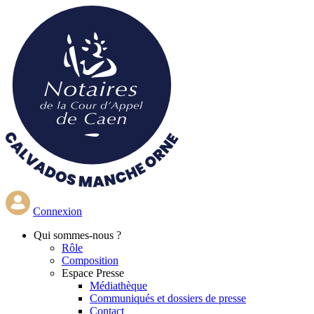
Aller
au
contenu
principal
Connexion
Qui
sommes-nous ?
Rôle
Composition
Espace Presse
Médiathèque
Communiqués et dossiers de presse
Contact