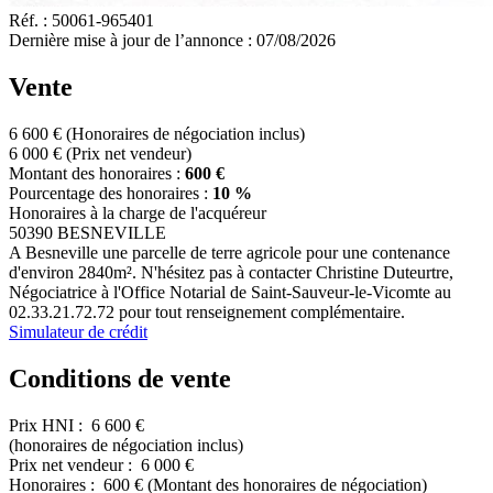
Réf. :
50061-965401
Dernière mise à jour de l’annonce :
07/08/2026
Vente
6 600 €
(Honoraires de négociation inclus)
6 000 €
(Prix net vendeur)
Montant des honoraires :
600 €
Pourcentage des honoraires :
10 %
Honoraires à la charge de l'acquéreur
50390 BESNEVILLE
A Besneville une parcelle de terre agricole pour une contenance
d'environ 2840m². N'hésitez pas à contacter Christine Duteurtre,
Négociatrice à l'Office Notarial de Saint-Sauveur-le-Vicomte au
02.33.21.72.72 pour tout renseignement complémentaire.
Simulateur de crédit
Conditions de vente
Prix HNI :
6 600 €
(honoraires de négociation inclus)
Prix net vendeur :
6 000 €
Honoraires :
600 €
(Montant des honoraires de négociation)