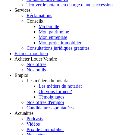
Trouver le notaire en charge d'une succession
Services
Réclamations
Conseils
Ma famille
Mon patrimoine
Mon entreprise
Mon projet immobilier
Consultations juridiques gratuites
Estimer
mon bien
Acheter
Louer
Vendre
Nos offres
Nos outils
Emploi
Les métiers du notariat
Les métiers du notariat
Où vous former ?
Témoignages
Nos offres d'emploi
Candidatures spontanées
Actualités
Podcasts
Vidéos
Prix de l'immobilier
Nos actus