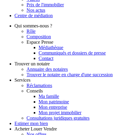
Prix de l'immobilier
Nos actus
Centre de
médiation
Qui
sommes-nous ?
Rôle
Composition
Espace Presse
Médiathèque
Communiqués et dossiers de presse
Contact
Trouver
un notaire
Annuaire des notaires
Trouver le notaire en charge d'une succession
Services
Réclamations
Conseils
Ma famille
Mon patrimoine
Mon entreprise
Mon projet immobilier
Consultations juridiques gratuites
Estimer
mon bien
Acheter
Louer
Vendre
Nos offres