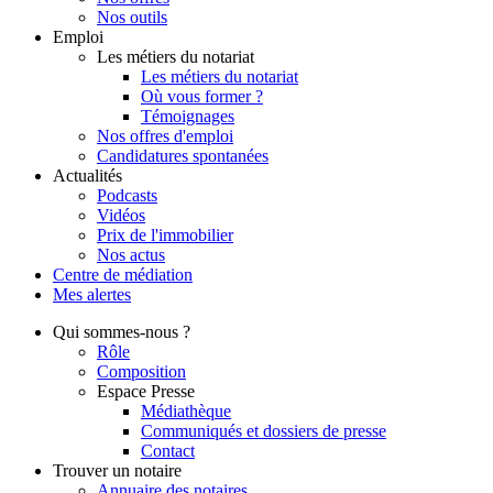
Nos outils
Emploi
Les métiers du notariat
Les métiers du notariat
Où vous former ?
Témoignages
Nos offres d'emploi
Candidatures spontanées
Actualités
Podcasts
Vidéos
Prix de l'immobilier
Nos actus
Centre de
médiation
Mes
alertes
Qui
sommes-nous ?
Rôle
Composition
Espace Presse
Médiathèque
Communiqués et dossiers de presse
Contact
Trouver
un notaire
Annuaire des notaires