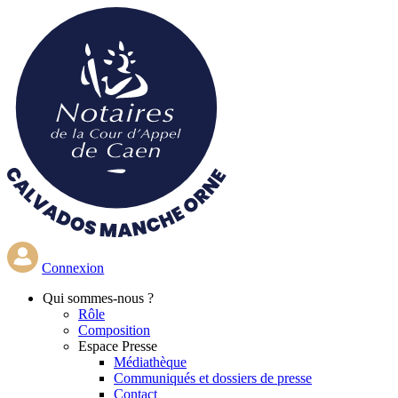
Aller
au
contenu
principal
Connexion
Qui
sommes-nous ?
Rôle
Composition
Espace Presse
Médiathèque
Communiqués et dossiers de presse
Contact