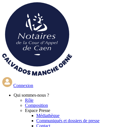
Aller
au
contenu
principal
Connexion
Qui
sommes-nous ?
Rôle
Composition
Espace Presse
Médiathèque
Communiqués et dossiers de presse
Contact