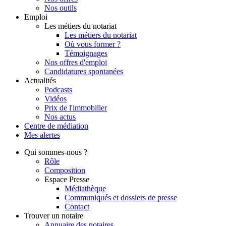
Nos outils
Emploi
Les métiers du notariat
Les métiers du notariat
Où vous former ?
Témoignages
Nos offres d'emploi
Candidatures spontanées
Actualités
Podcasts
Vidéos
Prix de l'immobilier
Nos actus
Centre de
médiation
Mes
alertes
Qui
sommes-nous ?
Rôle
Composition
Espace Presse
Médiathèque
Communiqués et dossiers de presse
Contact
Trouver
un notaire
Annuaire des notaires