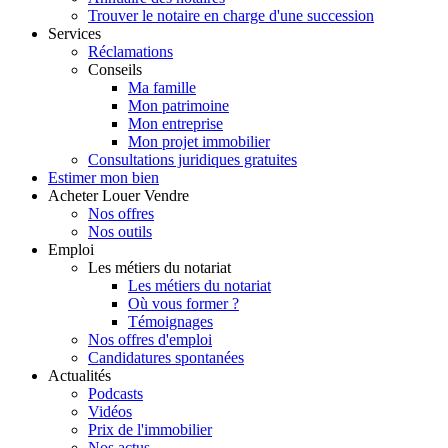
Trouver le notaire en charge d'une succession
Services
Réclamations
Conseils
Ma famille
Mon patrimoine
Mon entreprise
Mon projet immobilier
Consultations juridiques gratuites
Estimer
mon bien
Acheter
Louer
Vendre
Nos offres
Nos outils
Emploi
Les métiers du notariat
Les métiers du notariat
Où vous former ?
Témoignages
Nos offres d'emploi
Candidatures spontanées
Actualités
Podcasts
Vidéos
Prix de l'immobilier
Nos actus