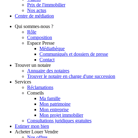
Prix de l'immobilier
Nos actus
Centre de
médiation
Qui
sommes-nous ?
Rôle
Composition
Espace Presse
Médiathèque
Communiqués et dossiers de presse
Contact
Trouver
un notaire
Annuaire des notaires
Trouver le notaire en charge d'une succession
Services
Réclamations
Conseils
Ma famille
Mon patrimoine
Mon entreprise
Mon projet immobilier
Consultations juridiques gratuites
Estimer
mon bien
Acheter
Louer
Vendre
Nos offres