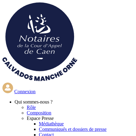
Aller
au
contenu
principal
Connexion
Qui
sommes-nous ?
Rôle
Composition
Espace Presse
Médiathèque
Communiqués et dossiers de presse
Contact