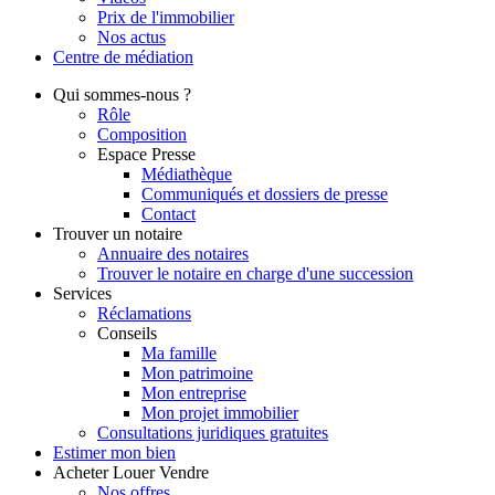
Prix de l'immobilier
Nos actus
Centre de
médiation
Qui
sommes-nous ?
Rôle
Composition
Espace Presse
Médiathèque
Communiqués et dossiers de presse
Contact
Trouver
un notaire
Annuaire des notaires
Trouver le notaire en charge d'une succession
Services
Réclamations
Conseils
Ma famille
Mon patrimoine
Mon entreprise
Mon projet immobilier
Consultations juridiques gratuites
Estimer
mon bien
Acheter
Louer
Vendre
Nos offres