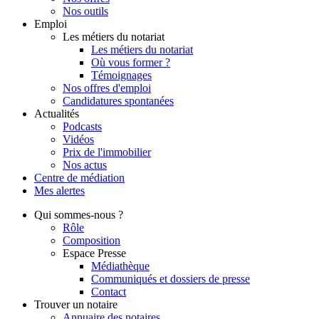
Nos outils
Emploi
Les métiers du notariat
Les métiers du notariat
Où vous former ?
Témoignages
Nos offres d'emploi
Candidatures spontanées
Actualités
Podcasts
Vidéos
Prix de l'immobilier
Nos actus
Centre de
médiation
Mes
alertes
Qui
sommes-nous ?
Rôle
Composition
Espace Presse
Médiathèque
Communiqués et dossiers de presse
Contact
Trouver
un notaire
Annuaire des notaires