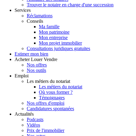
Trouver le notaire en charge d'une succession
Services
Réclamations
Conseils
Ma famille
Mon patrimoine
Mon entreprise
Mon projet immobilier
Consultations juridiques gratuites
Estimer
mon bien
Acheter
Louer
Vendre
Nos offres
Nos outils
Emploi
Les métiers du notariat
Les métiers du notariat
Où vous former ?
Témoignages
Nos offres d'emploi
Candidatures spontanées
Actualités
Podcasts
Vidéos
Prix de l'immobilier
Nos actus