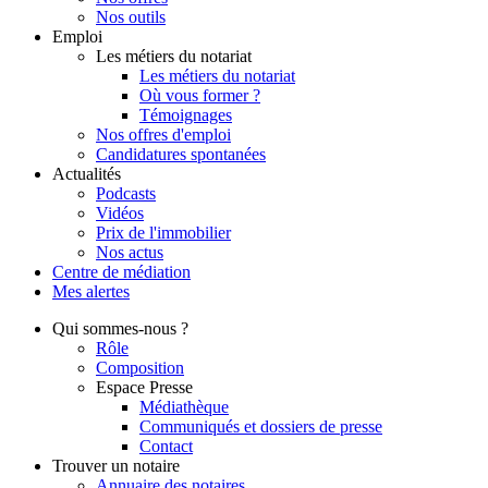
Nos outils
Emploi
Les métiers du notariat
Les métiers du notariat
Où vous former ?
Témoignages
Nos offres d'emploi
Candidatures spontanées
Actualités
Podcasts
Vidéos
Prix de l'immobilier
Nos actus
Centre de
médiation
Mes
alertes
Qui
sommes-nous ?
Rôle
Composition
Espace Presse
Médiathèque
Communiqués et dossiers de presse
Contact
Trouver
un notaire
Annuaire des notaires