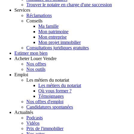
Trouver le notaire en charge d'une succession
Services
Réclamations
Conseils
Ma famille
Mon patrimoine
Mon entreprise
Mon projet immobilier
Consultations juridiques gratuites
Estimer
mon bien
Acheter
Louer
Vendre
Nos offres
Nos outils
Emploi
Les métiers du notariat
Les métiers du notariat
Où vous former ?
Témoignages
Nos offres d'emploi
Candidatures spontanées
Actualités
Podcasts
Vidéos
Prix de l'immobilier
Nos actus