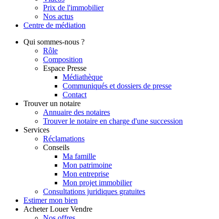
Prix de l'immobilier
Nos actus
Centre de
médiation
Qui
sommes-nous ?
Rôle
Composition
Espace Presse
Médiathèque
Communiqués et dossiers de presse
Contact
Trouver
un notaire
Annuaire des notaires
Trouver le notaire en charge d'une succession
Services
Réclamations
Conseils
Ma famille
Mon patrimoine
Mon entreprise
Mon projet immobilier
Consultations juridiques gratuites
Estimer
mon bien
Acheter
Louer
Vendre
Nos offres