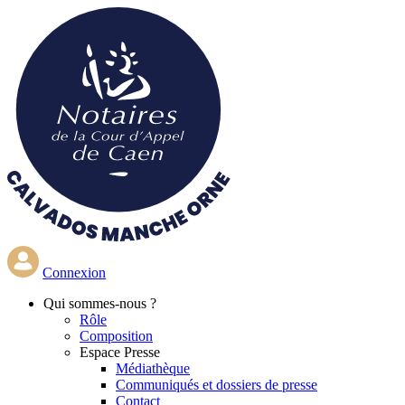
Aller
au
contenu
principal
Connexion
Qui
sommes-nous ?
Rôle
Composition
Espace Presse
Médiathèque
Communiqués et dossiers de presse
Contact