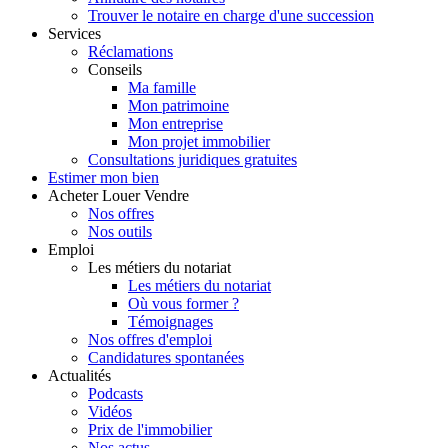
Trouver le notaire en charge d'une succession
Services
Réclamations
Conseils
Ma famille
Mon patrimoine
Mon entreprise
Mon projet immobilier
Consultations juridiques gratuites
Estimer
mon bien
Acheter
Louer
Vendre
Nos offres
Nos outils
Emploi
Les métiers du notariat
Les métiers du notariat
Où vous former ?
Témoignages
Nos offres d'emploi
Candidatures spontanées
Actualités
Podcasts
Vidéos
Prix de l'immobilier
Nos actus