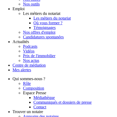
Nos outils
Emploi
Les métiers du notariat
Les métiers du notariat
Où vous former ?
Témoignages
Nos offres d'emploi
Candidatures spontanées
Actualités
Podcasts
Vidéos
Prix de l'immobilier
Nos actus
Centre de
médiation
Mes
alertes
Qui
sommes-nous ?
Rôle
Composition
Espace Presse
Médiathèque
Communiqués et dossiers de presse
Contact
Trouver
un notaire
Annuaire des notaires