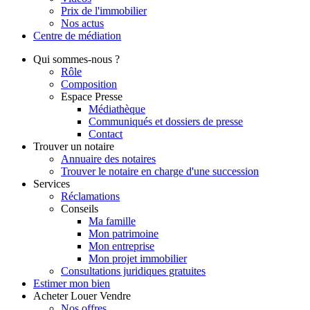
Prix de l'immobilier
Nos actus
Centre de
médiation
Qui
sommes-nous ?
Rôle
Composition
Espace Presse
Médiathèque
Communiqués et dossiers de presse
Contact
Trouver
un notaire
Annuaire des notaires
Trouver le notaire en charge d'une succession
Services
Réclamations
Conseils
Ma famille
Mon patrimoine
Mon entreprise
Mon projet immobilier
Consultations juridiques gratuites
Estimer
mon bien
Acheter
Louer
Vendre
Nos offres