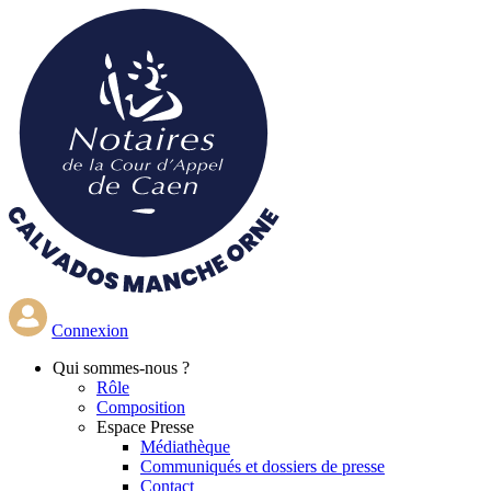
Aller
au
contenu
principal
Connexion
Qui
sommes-nous ?
Rôle
Composition
Espace Presse
Médiathèque
Communiqués et dossiers de presse
Contact