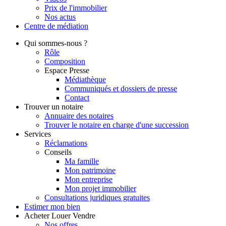
Prix de l'immobilier
Nos actus
Centre de
médiation
Qui
sommes-nous ?
Rôle
Composition
Espace Presse
Médiathèque
Communiqués et dossiers de presse
Contact
Trouver
un notaire
Annuaire des notaires
Trouver le notaire en charge d'une succession
Services
Réclamations
Conseils
Ma famille
Mon patrimoine
Mon entreprise
Mon projet immobilier
Consultations juridiques gratuites
Estimer
mon bien
Acheter
Louer
Vendre
Nos offres