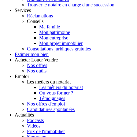
Trouver le notaire en charge d'une succession
Services
Réclamations
Conseils
Ma famille
Mon patrimoine
Mon entreprise
Mon projet immobilier
Consultations juridiques gratuites
Estimer
mon bien
Acheter
Louer
Vendre
Nos offres
Nos outils
Emploi
Les métiers du notariat
Les métiers du notariat
Où vous former ?
Témoignages
Nos offres d'emploi
Candidatures spontanées
Actualités
Podcasts
Vidéos
Prix de l'immobilier
Nos actus