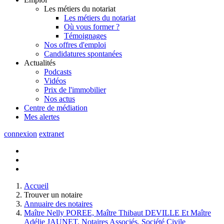
Les métiers du notariat
Les métiers du notariat
Où vous former ?
Témoignages
Nos offres d'emploi
Candidatures spontanées
Actualités
Podcasts
Vidéos
Prix de l'immobilier
Nos actus
Centre de
médiation
Mes
alertes
connexion
extranet
Accueil
Trouver un notaire
Annuaire des notaires
Maître Nelly POREE, Maître Thibaut DEVILLE Et Maître
Adélie JAUNET, Notaires Associés, Société Civile