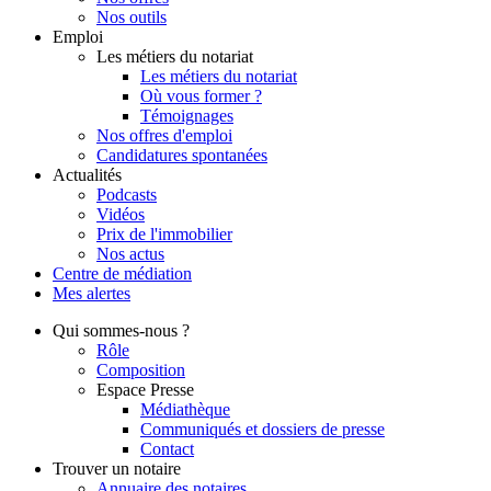
Nos outils
Emploi
Les métiers du notariat
Les métiers du notariat
Où vous former ?
Témoignages
Nos offres d'emploi
Candidatures spontanées
Actualités
Podcasts
Vidéos
Prix de l'immobilier
Nos actus
Centre de
médiation
Mes
alertes
Qui
sommes-nous ?
Rôle
Composition
Espace Presse
Médiathèque
Communiqués et dossiers de presse
Contact
Trouver
un notaire
Annuaire des notaires