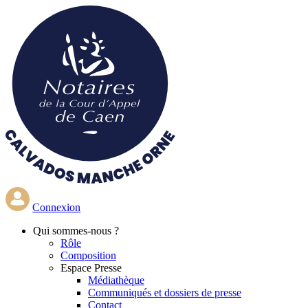
Aller
au
contenu
principal
Connexion
Qui
sommes-nous ?
Rôle
Composition
Espace Presse
Médiathèque
Communiqués et dossiers de presse
Contact