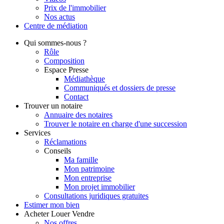
Prix de l'immobilier
Nos actus
Centre de
médiation
Qui
sommes-nous ?
Rôle
Composition
Espace Presse
Médiathèque
Communiqués et dossiers de presse
Contact
Trouver
un notaire
Annuaire des notaires
Trouver le notaire en charge d'une succession
Services
Réclamations
Conseils
Ma famille
Mon patrimoine
Mon entreprise
Mon projet immobilier
Consultations juridiques gratuites
Estimer
mon bien
Acheter
Louer
Vendre
Nos offres