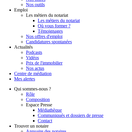
Nos outils
Emploi
Les métiers du notariat
Les métiers du notariat
Où vous former ?
Témoignages
Nos offres d'emploi
Candidatures spontanées
Actualités
Podcasts
Vidéos
Prix de l'immobilier
Nos actus
Centre de
médiation
Mes
alertes
Qui
sommes-nous ?
Rôle
Composition
Espace Presse
Médiathèque
Communiqués et dossiers de presse
Contact
Trouver
un notaire
Annuaire des notaires