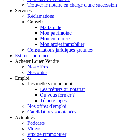
Trouver le notaire en charge d'une succession
Services
Réclamations
Conseils
Ma famille
Mon patrimoine
Mon entreprise
Mon projet immobilier
Consultations juridiques gratuites
Estimer
mon bien
Acheter
Louer
Vendre
Nos offres
Nos outils
Emploi
Les métiers du notariat
Les métiers du notariat
Où vous former ?
Témoignages
Nos offres d'emploi
Candidatures spontanées
Actualités
Podcasts
Vidéos
Prix de l'immobilier
Nos actus