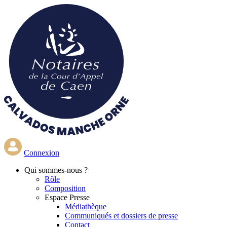
Aller
au
contenu
principal
Connexion
Qui
sommes-nous ?
Rôle
Composition
Espace Presse
Médiathèque
Communiqués et dossiers de presse
Contact