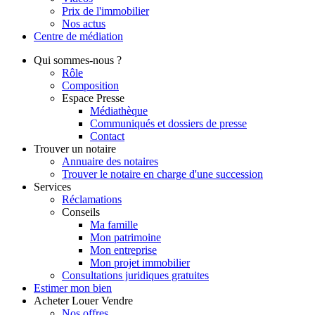
Prix de l'immobilier
Nos actus
Centre de
médiation
Qui
sommes-nous ?
Rôle
Composition
Espace Presse
Médiathèque
Communiqués et dossiers de presse
Contact
Trouver
un notaire
Annuaire des notaires
Trouver le notaire en charge d'une succession
Services
Réclamations
Conseils
Ma famille
Mon patrimoine
Mon entreprise
Mon projet immobilier
Consultations juridiques gratuites
Estimer
mon bien
Acheter
Louer
Vendre
Nos offres