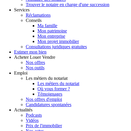
Trouver le notaire en charge d'une succession
Services
Réclamations
Conseils
Ma famille
Mon patrimoine
Mon entreprise
Mon projet immobilier
Consultations juridiques gratuites
Estimer
mon bien
Acheter
Louer
Vendre
Nos offres
Nos outils
Emploi
Les métiers du notariat
Les métiers du notariat
Où vous former ?
Témoignages
Nos offres d'emploi
Candidatures spontanées
Actualités
Podcasts
Vidéos
Prix de l'immobilier
Nos actus