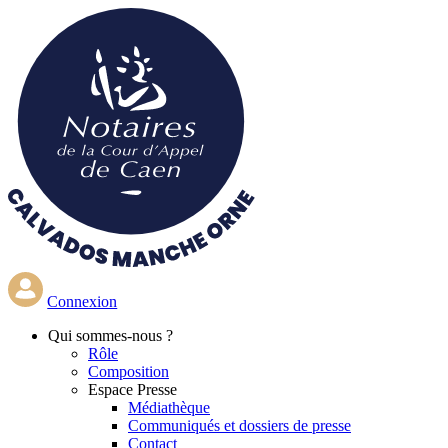
Aller
au
contenu
principal
Connexion
Qui
sommes-nous ?
Rôle
Composition
Espace Presse
Médiathèque
Communiqués et dossiers de presse
Contact