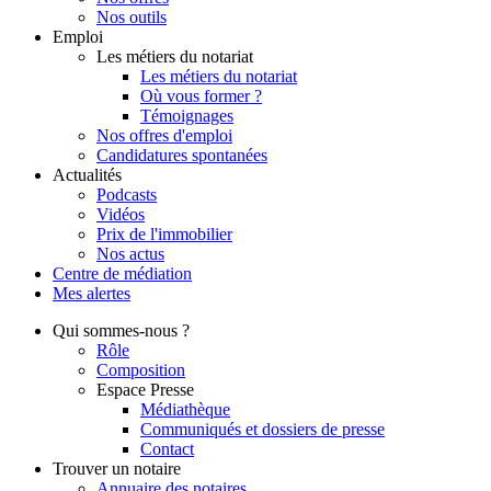
Nos outils
Emploi
Les métiers du notariat
Les métiers du notariat
Où vous former ?
Témoignages
Nos offres d'emploi
Candidatures spontanées
Actualités
Podcasts
Vidéos
Prix de l'immobilier
Nos actus
Centre de
médiation
Mes
alertes
Qui
sommes-nous ?
Rôle
Composition
Espace Presse
Médiathèque
Communiqués et dossiers de presse
Contact
Trouver
un notaire
Annuaire des notaires