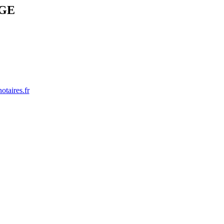
UGE
taires.fr