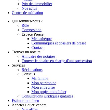
Prix de l'immobilier
Nos actus
Centre de
médiation
Qui
sommes-nous ?
Rôle
Composition
Espace Presse
Médiathèque
Communiqués et dossiers de presse
Contact
Trouver
un notaire
Annuaire des notaires
Trouver le notaire en charge d'une succession
Services
Réclamations
Conseils
Ma famille
Mon patrimoine
Mon entreprise
Mon projet immobilier
Consultations juridiques gratuites
Estimer
mon bien
Acheter
Louer
Vendre
Nos offres