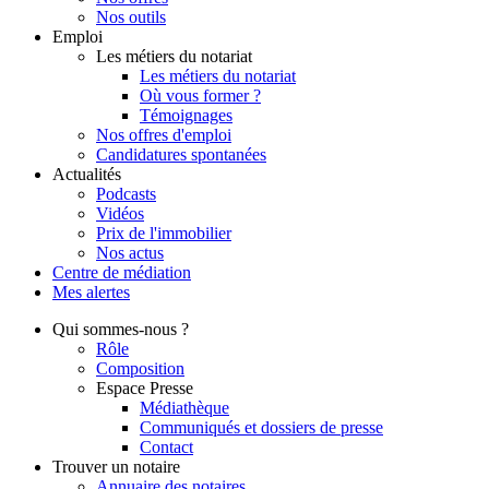
Nos outils
Emploi
Les métiers du notariat
Les métiers du notariat
Où vous former ?
Témoignages
Nos offres d'emploi
Candidatures spontanées
Actualités
Podcasts
Vidéos
Prix de l'immobilier
Nos actus
Centre de
médiation
Mes
alertes
Qui
sommes-nous ?
Rôle
Composition
Espace Presse
Médiathèque
Communiqués et dossiers de presse
Contact
Trouver
un notaire
Annuaire des notaires