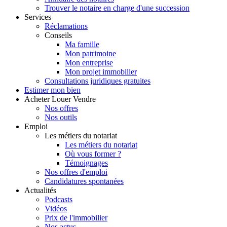
Trouver le notaire en charge d'une succession
Services
Réclamations
Conseils
Ma famille
Mon patrimoine
Mon entreprise
Mon projet immobilier
Consultations juridiques gratuites
Estimer
mon bien
Acheter
Louer
Vendre
Nos offres
Nos outils
Emploi
Les métiers du notariat
Les métiers du notariat
Où vous former ?
Témoignages
Nos offres d'emploi
Candidatures spontanées
Actualités
Podcasts
Vidéos
Prix de l'immobilier
Nos actus