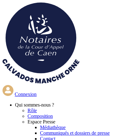
Aller
au
contenu
principal
Connexion
Qui
sommes-nous ?
Rôle
Composition
Espace Presse
Médiathèque
Communiqués et dossiers de presse
Contact