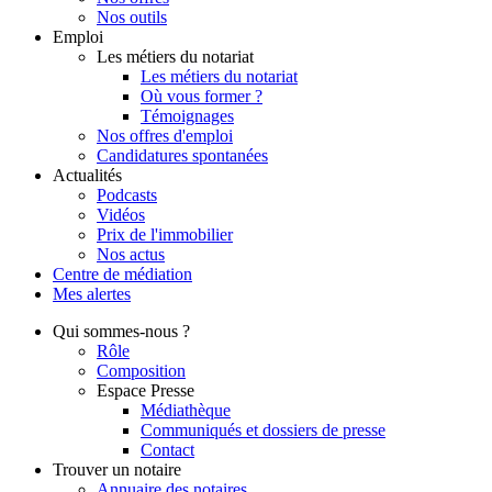
Nos outils
Emploi
Les métiers du notariat
Les métiers du notariat
Où vous former ?
Témoignages
Nos offres d'emploi
Candidatures spontanées
Actualités
Podcasts
Vidéos
Prix de l'immobilier
Nos actus
Centre de
médiation
Mes
alertes
Qui
sommes-nous ?
Rôle
Composition
Espace Presse
Médiathèque
Communiqués et dossiers de presse
Contact
Trouver
un notaire
Annuaire des notaires