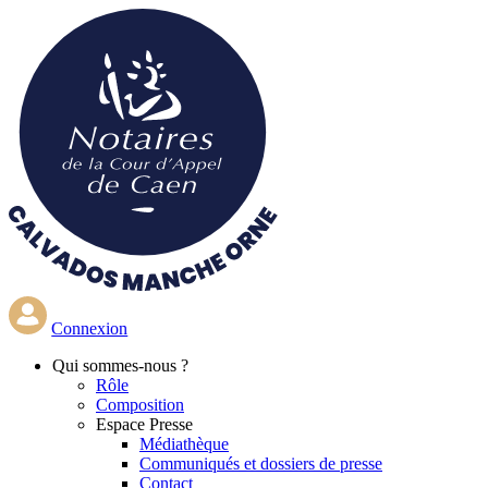
Aller
au
contenu
principal
Connexion
Qui
sommes-nous ?
Rôle
Composition
Espace Presse
Médiathèque
Communiqués et dossiers de presse
Contact