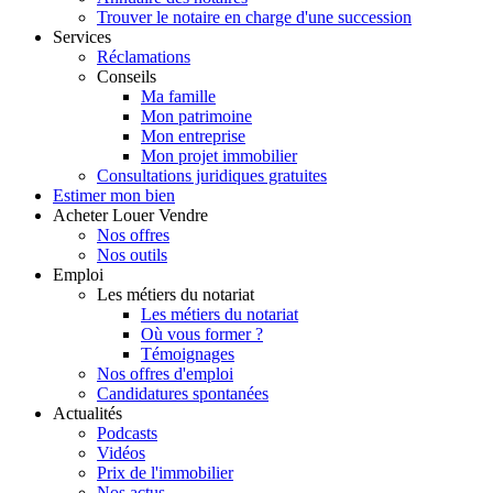
Trouver le notaire en charge d'une succession
Services
Réclamations
Conseils
Ma famille
Mon patrimoine
Mon entreprise
Mon projet immobilier
Consultations juridiques gratuites
Estimer
mon bien
Acheter
Louer
Vendre
Nos offres
Nos outils
Emploi
Les métiers du notariat
Les métiers du notariat
Où vous former ?
Témoignages
Nos offres d'emploi
Candidatures spontanées
Actualités
Podcasts
Vidéos
Prix de l'immobilier
Nos actus