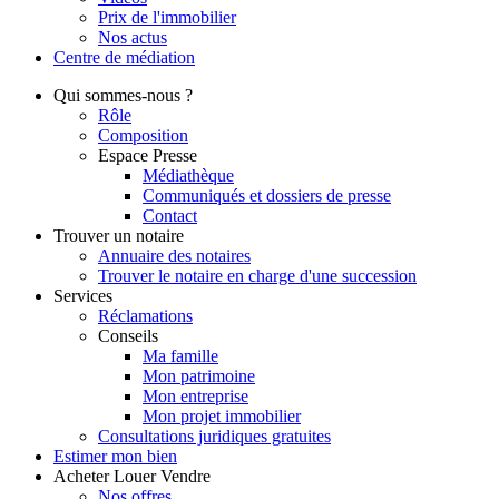
Prix de l'immobilier
Nos actus
Centre de
médiation
Qui
sommes-nous ?
Rôle
Composition
Espace Presse
Médiathèque
Communiqués et dossiers de presse
Contact
Trouver
un notaire
Annuaire des notaires
Trouver le notaire en charge d'une succession
Services
Réclamations
Conseils
Ma famille
Mon patrimoine
Mon entreprise
Mon projet immobilier
Consultations juridiques gratuites
Estimer
mon bien
Acheter
Louer
Vendre
Nos offres