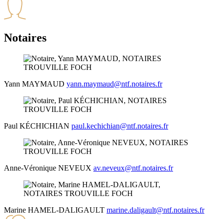
Notaires
Yann
MAYMAUD
yann.maymaud@ntf.notaires.fr
Paul
KÉCHICHIAN
paul.kechichian@ntf.notaires.fr
Anne-Véronique
NEVEUX
av.neveux@ntf.notaires.fr
Marine
HAMEL-DALIGAULT
marine.daligault@ntf.notaires.fr