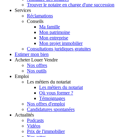
Trouver le notaire en charge d'une succession
Services
Réclamations
Conseils
Ma famille
Mon patrimoine
Mon entreprise
Mon projet immobilier
Consultations juridiques gratuites
Estimer
mon bien
Acheter
Louer
Vendre
Nos offres
Nos outils
Emploi
Les métiers du notariat
Les métiers du notariat
Où vous former ?
Témoignages
Nos offres d'emploi
Candidatures spontanées
Actualités
Podcasts
Vidéos
Prix de l'immobilier
Nos actus