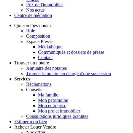
Prix de l'immobilier
Nos actus
Centre de
médiation
Qui
sommes-nous ?
Rôle
Composition
Espace Presse
Médiathèque
Communiqués et dossiers de presse
Contact
Trouver
un notaire
Annuaire des notaires
Trouver le notaire en charge d'une succession
Services
Réclamations
Conseils
Ma famille
Mon patrimoine
Mon entreprise
Mon projet immobilier
Consultations juridiques gratuites
Estimer
mon bien
Acheter
Louer
Vendre
Nos offres