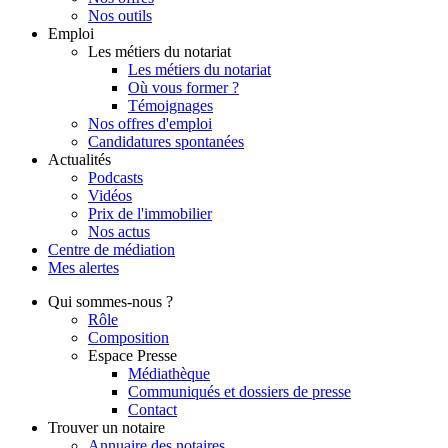
Nos outils
Emploi
Les métiers du notariat
Les métiers du notariat
Où vous former ?
Témoignages
Nos offres d'emploi
Candidatures spontanées
Actualités
Podcasts
Vidéos
Prix de l'immobilier
Nos actus
Centre de
médiation
Mes
alertes
Qui
sommes-nous ?
Rôle
Composition
Espace Presse
Médiathèque
Communiqués et dossiers de presse
Contact
Trouver
un notaire
Annuaire des notaires