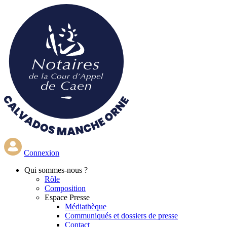
Aller
au
contenu
principal
Connexion
Qui
sommes-nous ?
Rôle
Composition
Espace Presse
Médiathèque
Communiqués et dossiers de presse
Contact