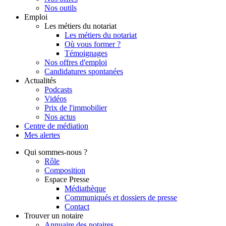
Nos outils
Emploi
Les métiers du notariat
Les métiers du notariat
Où vous former ?
Témoignages
Nos offres d'emploi
Candidatures spontanées
Actualités
Podcasts
Vidéos
Prix de l'immobilier
Nos actus
Centre de
médiation
Mes
alertes
Qui
sommes-nous ?
Rôle
Composition
Espace Presse
Médiathèque
Communiqués et dossiers de presse
Contact
Trouver
un notaire
Annuaire des notaires