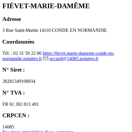
FIÉVET-MARIE-DAMÊME
Adresse
3 Rue Saint-Martin
14110 CONDE EN NORMANDIE
Coordonnées
Tél. : 02 31 59 22 00
https://fievet-marie-dameme-conde-en-
normandie.notaires.fr
accueil@14085.notaires.fr
N° Siret :
38281349100034
N° TVA :
FR 61 382 813 491
CRPCEN :
14085