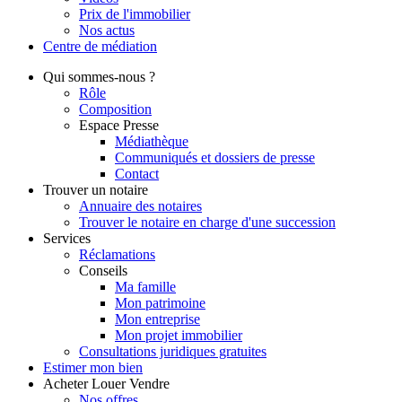
Prix de l'immobilier
Nos actus
Centre de
médiation
Qui
sommes-nous ?
Rôle
Composition
Espace Presse
Médiathèque
Communiqués et dossiers de presse
Contact
Trouver
un notaire
Annuaire des notaires
Trouver le notaire en charge d'une succession
Services
Réclamations
Conseils
Ma famille
Mon patrimoine
Mon entreprise
Mon projet immobilier
Consultations juridiques gratuites
Estimer
mon bien
Acheter
Louer
Vendre
Nos offres