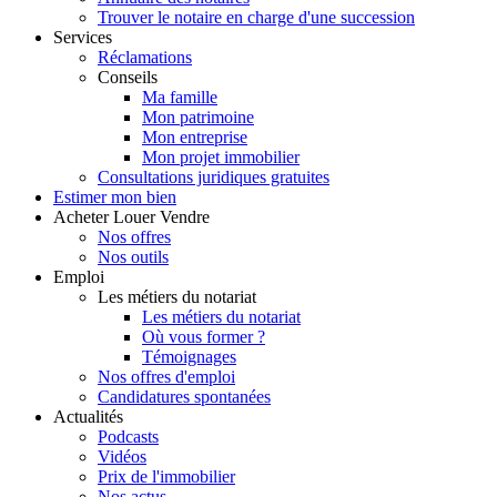
Trouver le notaire en charge d'une succession
Services
Réclamations
Conseils
Ma famille
Mon patrimoine
Mon entreprise
Mon projet immobilier
Consultations juridiques gratuites
Estimer
mon bien
Acheter
Louer
Vendre
Nos offres
Nos outils
Emploi
Les métiers du notariat
Les métiers du notariat
Où vous former ?
Témoignages
Nos offres d'emploi
Candidatures spontanées
Actualités
Podcasts
Vidéos
Prix de l'immobilier
Nos actus