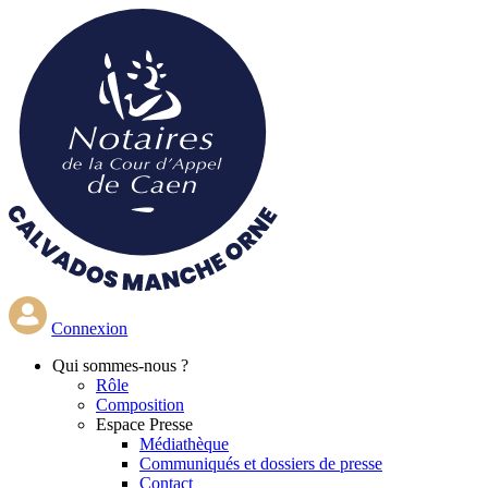
Aller
au
contenu
principal
Connexion
Qui
sommes-nous ?
Rôle
Composition
Espace Presse
Médiathèque
Communiqués et dossiers de presse
Contact