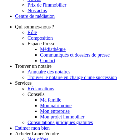
Prix de l'immobilier
Nos actus
Centre de
médiation
Qui
sommes-nous ?
Rôle
Composition
Espace Presse
Médiathèque
Communiqués et dossiers de presse
Contact
Trouver
un notaire
Annuaire des notaires
Trouver le notaire en charge d'une succession
Services
Réclamations
Conseils
Ma famille
Mon patrimoine
Mon entreprise
Mon projet immobilier
Consultations juridiques gratuites
Estimer
mon bien
Acheter
Louer
Vendre
Nos offres