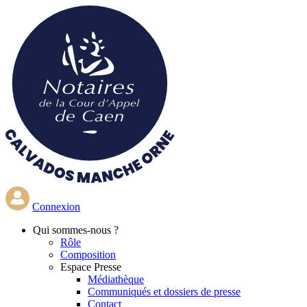
Aller
au
contenu
principal
Connexion
Qui
sommes-nous ?
Rôle
Composition
Espace Presse
Médiathèque
Communiqués et dossiers de presse
Contact