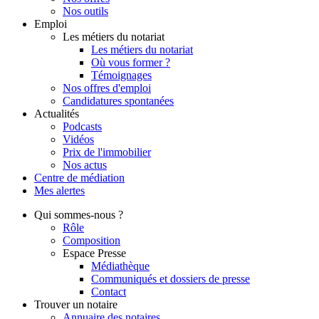
Nos outils
Emploi
Les métiers du notariat
Les métiers du notariat
Où vous former ?
Témoignages
Nos offres d'emploi
Candidatures spontanées
Actualités
Podcasts
Vidéos
Prix de l'immobilier
Nos actus
Centre de
médiation
Mes
alertes
Qui
sommes-nous ?
Rôle
Composition
Espace Presse
Médiathèque
Communiqués et dossiers de presse
Contact
Trouver
un notaire
Annuaire des notaires