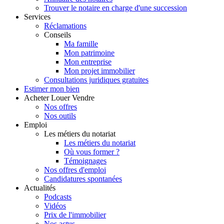
Trouver le notaire en charge d'une succession
Services
Réclamations
Conseils
Ma famille
Mon patrimoine
Mon entreprise
Mon projet immobilier
Consultations juridiques gratuites
Estimer
mon bien
Acheter
Louer
Vendre
Nos offres
Nos outils
Emploi
Les métiers du notariat
Les métiers du notariat
Où vous former ?
Témoignages
Nos offres d'emploi
Candidatures spontanées
Actualités
Podcasts
Vidéos
Prix de l'immobilier
Nos actus