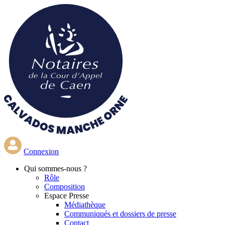
Aller
au
contenu
principal
Connexion
Qui
sommes-nous ?
Rôle
Composition
Espace Presse
Médiathèque
Communiqués et dossiers de presse
Contact