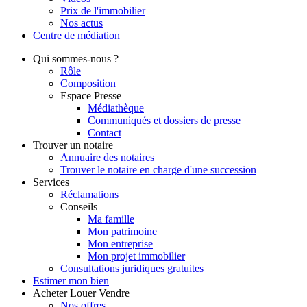
Prix de l'immobilier
Nos actus
Centre de
médiation
Qui
sommes-nous ?
Rôle
Composition
Espace Presse
Médiathèque
Communiqués et dossiers de presse
Contact
Trouver
un notaire
Annuaire des notaires
Trouver le notaire en charge d'une succession
Services
Réclamations
Conseils
Ma famille
Mon patrimoine
Mon entreprise
Mon projet immobilier
Consultations juridiques gratuites
Estimer
mon bien
Acheter
Louer
Vendre
Nos offres