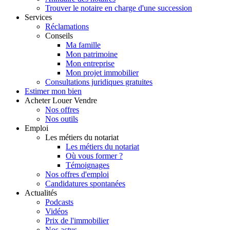
Trouver le notaire en charge d'une succession
Services
Réclamations
Conseils
Ma famille
Mon patrimoine
Mon entreprise
Mon projet immobilier
Consultations juridiques gratuites
Estimer
mon bien
Acheter
Louer
Vendre
Nos offres
Nos outils
Emploi
Les métiers du notariat
Les métiers du notariat
Où vous former ?
Témoignages
Nos offres d'emploi
Candidatures spontanées
Actualités
Podcasts
Vidéos
Prix de l'immobilier
Nos actus