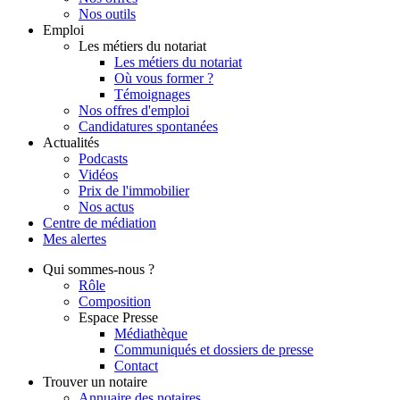
Nos outils
Emploi
Les métiers du notariat
Les métiers du notariat
Où vous former ?
Témoignages
Nos offres d'emploi
Candidatures spontanées
Actualités
Podcasts
Vidéos
Prix de l'immobilier
Nos actus
Centre de
médiation
Mes
alertes
Qui
sommes-nous ?
Rôle
Composition
Espace Presse
Médiathèque
Communiqués et dossiers de presse
Contact
Trouver
un notaire
Annuaire des notaires