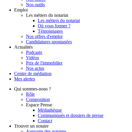
Nos outils
Emploi
Les métiers du notariat
Les métiers du notariat
Où vous former ?
Témoignages
Nos offres d'emploi
Candidatures spontanées
Actualités
Podcasts
Vidéos
Prix de l'immobilier
Nos actus
Centre de
médiation
Mes
alertes
Qui
sommes-nous ?
Rôle
Composition
Espace Presse
Médiathèque
Communiqués et dossiers de presse
Contact
Trouver
un notaire
Annuaire des notaires