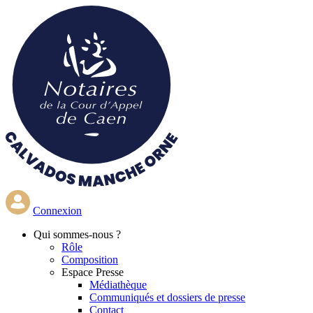
Aller
au
contenu
principal
Connexion
Qui
sommes-nous ?
Rôle
Composition
Espace Presse
Médiathèque
Communiqués et dossiers de presse
Contact