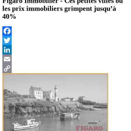
Figaro Immobilier - Ces petites villes où
les prix immobiliers grimpent jusqu’à
40%
Facebook
Twitter
LinkedIn
Email
Copy
Link