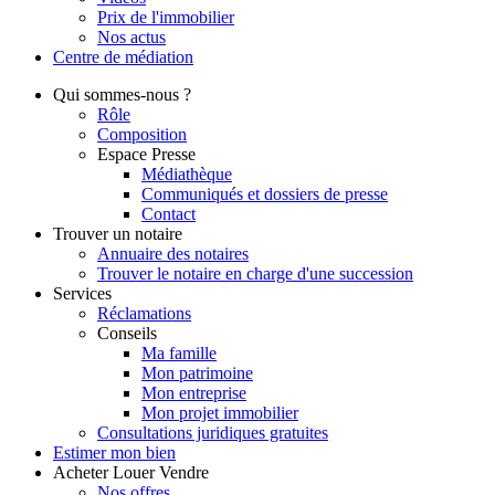
Prix de l'immobilier
Nos actus
Centre de
médiation
Qui
sommes-nous ?
Rôle
Composition
Espace Presse
Médiathèque
Communiqués et dossiers de presse
Contact
Trouver
un notaire
Annuaire des notaires
Trouver le notaire en charge d'une succession
Services
Réclamations
Conseils
Ma famille
Mon patrimoine
Mon entreprise
Mon projet immobilier
Consultations juridiques gratuites
Estimer
mon bien
Acheter
Louer
Vendre
Nos offres