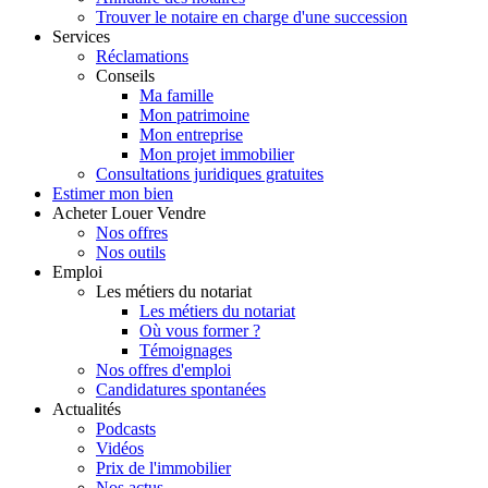
Trouver le notaire en charge d'une succession
Services
Réclamations
Conseils
Ma famille
Mon patrimoine
Mon entreprise
Mon projet immobilier
Consultations juridiques gratuites
Estimer
mon bien
Acheter
Louer
Vendre
Nos offres
Nos outils
Emploi
Les métiers du notariat
Les métiers du notariat
Où vous former ?
Témoignages
Nos offres d'emploi
Candidatures spontanées
Actualités
Podcasts
Vidéos
Prix de l'immobilier
Nos actus