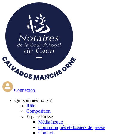
Aller
au
contenu
principal
Connexion
Qui
sommes-nous ?
Rôle
Composition
Espace Presse
Médiathèque
Communiqués et dossiers de presse
Contact