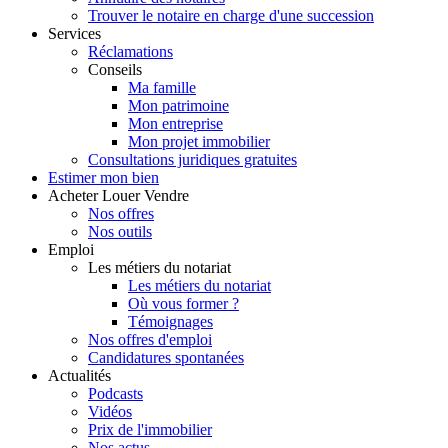
Trouver le notaire en charge d'une succession
Services
Réclamations
Conseils
Ma famille
Mon patrimoine
Mon entreprise
Mon projet immobilier
Consultations juridiques gratuites
Estimer
mon bien
Acheter
Louer
Vendre
Nos offres
Nos outils
Emploi
Les métiers du notariat
Les métiers du notariat
Où vous former ?
Témoignages
Nos offres d'emploi
Candidatures spontanées
Actualités
Podcasts
Vidéos
Prix de l'immobilier
Nos actus