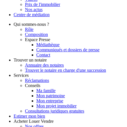
Prix de l'immobilier
Nos actus
Centre de
médiation
Qui
sommes-nous ?
Rôle
Composition
Espace Presse
Médiathèque
Communiqués et dossiers de presse
Contact
Trouver
un notaire
Annuaire des notaires
Trouver le notaire en charge d'une succession
Services
Réclamations
Conseils
Ma famille
Mon patrimoine
Mon entreprise
Mon projet immobilier
Consultations juridiques gratuites
Estimer
mon bien
Acheter
Louer
Vendre
Nos offres