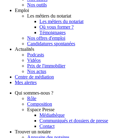
Nos outils
Emploi
Les métiers du notariat
Les métiers du notariat
Où vous former ?
Témoignages
Nos offres d'emploi
Candidatures spontanées
Actualités
Podcasts
Vidéos
Prix de l'immobilier
Nos actus
Centre de
médiation
Mes
alertes
Qui
sommes-nous ?
Rôle
Composition
Espace Presse
Médiathèque
Communiqués et dossiers de presse
Contact
Trouver
un notaire
Annuaire des notaires