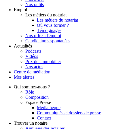
Nos outils
Emploi
Les métiers du notariat
Les métiers du notariat
Où vous former ?
Témoignages
Nos offres d'emploi
Candidatures spontanées
Actualités
Podcasts
Vidéos
Prix de l'immobilier
Nos actus
Centre de
médiation
Mes
alertes
Qui
sommes-nous ?
Rôle
Composition
Espace Presse
Médiathèque
Communiqués et dossiers de presse
Contact
Trouver
un notaire
Annuaire des notaires