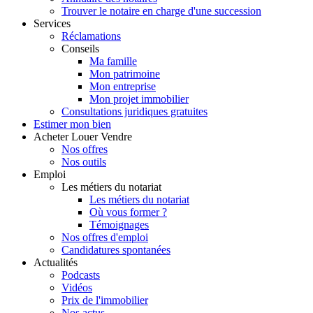
Trouver le notaire en charge d'une succession
Services
Réclamations
Conseils
Ma famille
Mon patrimoine
Mon entreprise
Mon projet immobilier
Consultations juridiques gratuites
Estimer
mon bien
Acheter
Louer
Vendre
Nos offres
Nos outils
Emploi
Les métiers du notariat
Les métiers du notariat
Où vous former ?
Témoignages
Nos offres d'emploi
Candidatures spontanées
Actualités
Podcasts
Vidéos
Prix de l'immobilier
Nos actus