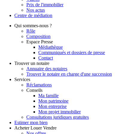
Prix de l'immobilier
Nos actus
Centre de
médiation
Qui
sommes-nous ?
Rôle
Composition
Espace Presse
Médiathèque
Communiqués et dossiers de presse
Contact
Trouver
un notaire
Annuaire des notaires
Trouver le notaire en charge d'une succession
Services
Réclamations
Conseils
Ma famille
Mon patrimoine
Mon entreprise
Mon projet immobilier
Consultations juridiques gratuites
Estimer
mon bien
Acheter
Louer
Vendre
Nos offres