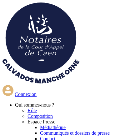
Aller
au
contenu
principal
Connexion
Qui
sommes-nous ?
Rôle
Composition
Espace Presse
Médiathèque
Communiqués et dossiers de presse
Contact