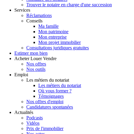
Trouver le notaire en charge d'une succession
Services
Réclamations
Conseils
Ma famille
Mon patrimoine
Mon entreprise
Mon projet immobilier
Consultations juridiques gratuites
Estimer
mon bien
Acheter
Louer
Vendre
Nos offres
Nos outils
Emploi
Les métiers du notariat
Les métiers du notariat
Où vous former ?
Témoignages
Nos offres d'emploi
Candidatures spontanées
Actualités
Podcasts
Vidéos
Prix de l'immobilier
Nos actus