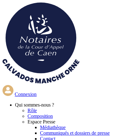
Aller
au
contenu
principal
Connexion
Qui
sommes-nous ?
Rôle
Composition
Espace Presse
Médiathèque
Communiqués et dossiers de presse
Contact