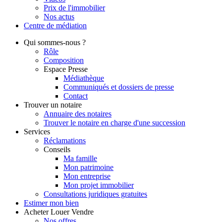
Prix de l'immobilier
Nos actus
Centre de
médiation
Qui
sommes-nous ?
Rôle
Composition
Espace Presse
Médiathèque
Communiqués et dossiers de presse
Contact
Trouver
un notaire
Annuaire des notaires
Trouver le notaire en charge d'une succession
Services
Réclamations
Conseils
Ma famille
Mon patrimoine
Mon entreprise
Mon projet immobilier
Consultations juridiques gratuites
Estimer
mon bien
Acheter
Louer
Vendre
Nos offres