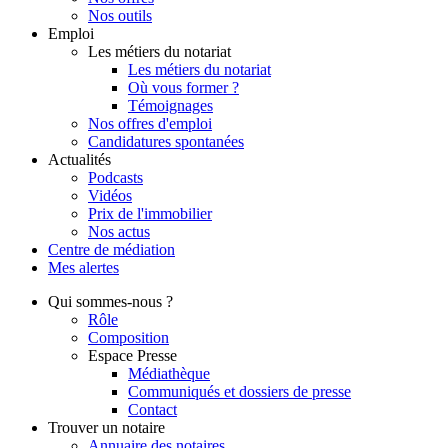
Nos outils
Emploi
Les métiers du notariat
Les métiers du notariat
Où vous former ?
Témoignages
Nos offres d'emploi
Candidatures spontanées
Actualités
Podcasts
Vidéos
Prix de l'immobilier
Nos actus
Centre de
médiation
Mes
alertes
Qui
sommes-nous ?
Rôle
Composition
Espace Presse
Médiathèque
Communiqués et dossiers de presse
Contact
Trouver
un notaire
Annuaire des notaires