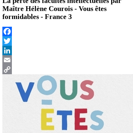
La perte des facultés intellectuelles par
Maître Hélène Courois - Vous êtes
formidables - France 3
Facebook
Twitter
LinkedIn
Email
Copy
Link