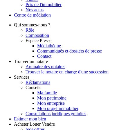
Prix de l'immobilier
Nos actus
Centre de
médiation
Qui
sommes-nous ?
Rôle
Composition
Espace Presse
Médiathèque
Communiqués et dossiers de presse
Contact
Trouver
un notaire
Annuaire des notaires
Trouver le notaire en charge d'une succession
Services
Réclamations
Conseils
Ma famille
Mon patrimoine
Mon entreprise
Mon projet immobilier
Consultations juridiques gratuites
Estimer
mon bien
Acheter
Louer
Vendre
Nos offres