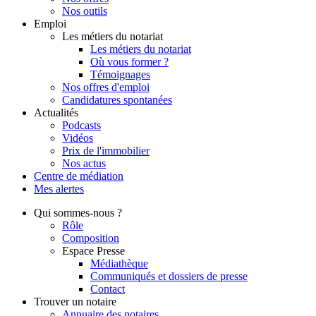
Nos outils
Emploi
Les métiers du notariat
Les métiers du notariat
Où vous former ?
Témoignages
Nos offres d'emploi
Candidatures spontanées
Actualités
Podcasts
Vidéos
Prix de l'immobilier
Nos actus
Centre de
médiation
Mes
alertes
Qui
sommes-nous ?
Rôle
Composition
Espace Presse
Médiathèque
Communiqués et dossiers de presse
Contact
Trouver
un notaire
Annuaire des notaires