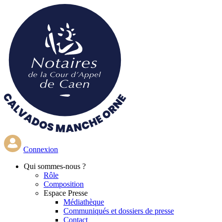
Aller
au
contenu
principal
Connexion
Qui
sommes-nous ?
Rôle
Composition
Espace Presse
Médiathèque
Communiqués et dossiers de presse
Contact