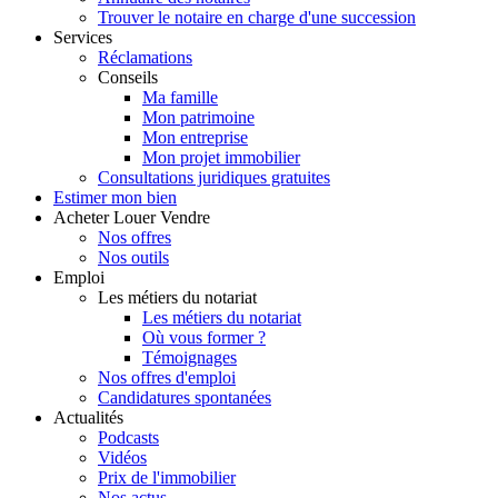
Trouver le notaire en charge d'une succession
Services
Réclamations
Conseils
Ma famille
Mon patrimoine
Mon entreprise
Mon projet immobilier
Consultations juridiques gratuites
Estimer
mon bien
Acheter
Louer
Vendre
Nos offres
Nos outils
Emploi
Les métiers du notariat
Les métiers du notariat
Où vous former ?
Témoignages
Nos offres d'emploi
Candidatures spontanées
Actualités
Podcasts
Vidéos
Prix de l'immobilier
Nos actus