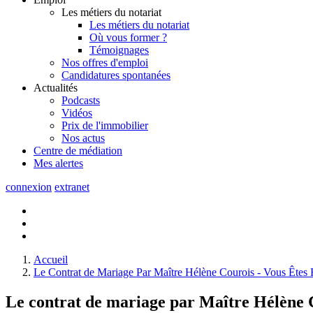
Les métiers du notariat
Les métiers du notariat
Où vous former ?
Témoignages
Nos offres d'emploi
Candidatures spontanées
Actualités
Podcasts
Vidéos
Prix de l'immobilier
Nos actus
Centre de
médiation
Mes
alertes
connexion
extranet
Accueil
Le Contrat de Mariage Par Maître Hélène Courois - Vous Êtes
Le contrat de mariage par Maître Hélène C