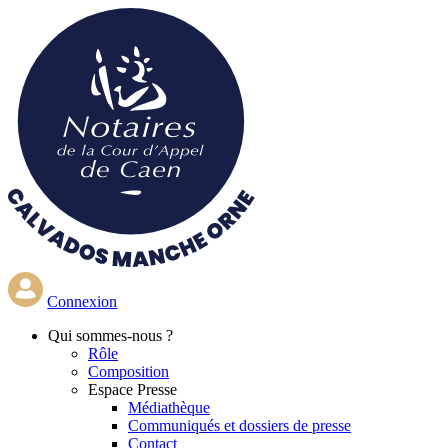
Aller
au
contenu
principal
Connexion
Qui
sommes-nous ?
Rôle
Composition
Espace Presse
Médiathèque
Communiqués et dossiers de presse
Contact