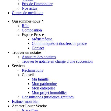
Prix de l'immobilier
Nos actus
Centre de
médiation
Qui
sommes-nous ?
Rôle
Composition
Espace Presse
Médiathèque
Communiqués et dossiers de presse
Contact
Trouver
un notaire
Annuaire des notaires
Trouver le notaire en charge d'une succession
Services
Réclamations
Conseils
Ma famille
Mon patrimoine
Mon entreprise
Mon projet immobilier
Consultations juridiques gratuites
Estimer
mon bien
Acheter
Louer
Vendre
Nos offres