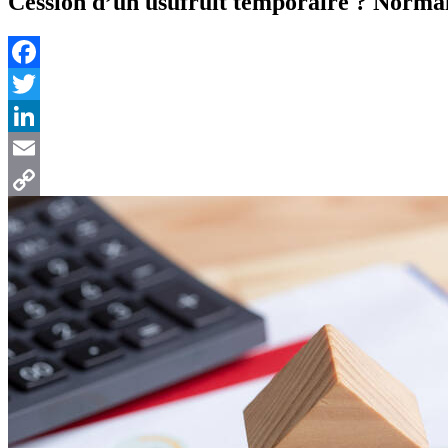
Cession d’un usufruit temporaire ? Normal
Facebook
Twitter
LinkedIn
Email
Copy
Link