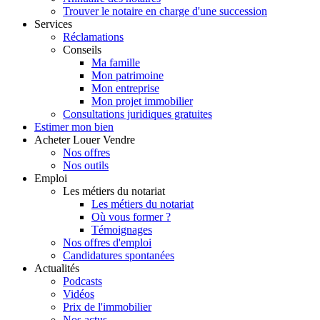
Trouver le notaire en charge d'une succession
Services
Réclamations
Conseils
Ma famille
Mon patrimoine
Mon entreprise
Mon projet immobilier
Consultations juridiques gratuites
Estimer
mon bien
Acheter
Louer
Vendre
Nos offres
Nos outils
Emploi
Les métiers du notariat
Les métiers du notariat
Où vous former ?
Témoignages
Nos offres d'emploi
Candidatures spontanées
Actualités
Podcasts
Vidéos
Prix de l'immobilier
Nos actus