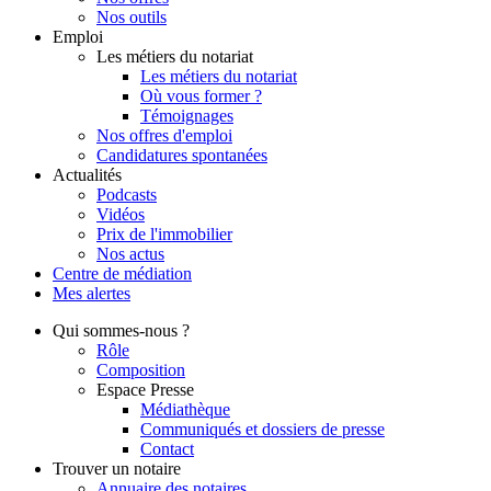
Nos outils
Emploi
Les métiers du notariat
Les métiers du notariat
Où vous former ?
Témoignages
Nos offres d'emploi
Candidatures spontanées
Actualités
Podcasts
Vidéos
Prix de l'immobilier
Nos actus
Centre de
médiation
Mes
alertes
Qui
sommes-nous ?
Rôle
Composition
Espace Presse
Médiathèque
Communiqués et dossiers de presse
Contact
Trouver
un notaire
Annuaire des notaires