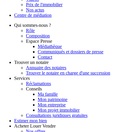
Prix de l'immobilier
Nos actus
Centre de
médiation
Qui
sommes-nous ?
Rôle
Composition
Espace Presse
Médiathèque
Communiqués et dossiers de presse
Contact
Trouver
un notaire
Annuaire des notaires
Trouver le notaire en charge d'une succession
Services
Réclamations
Conseils
Ma famille
Mon patrimoine
Mon entreprise
Mon projet immobilier
Consultations juridiques gratuites
Estimer
mon bien
Acheter
Louer
Vendre
Nos offres