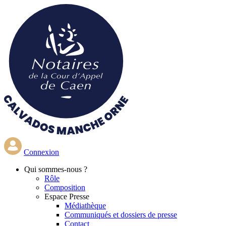
Aller
au
contenu
principal
Connexion
Qui
sommes-nous ?
Rôle
Composition
Espace Presse
Médiathèque
Communiqués et dossiers de presse
Contact