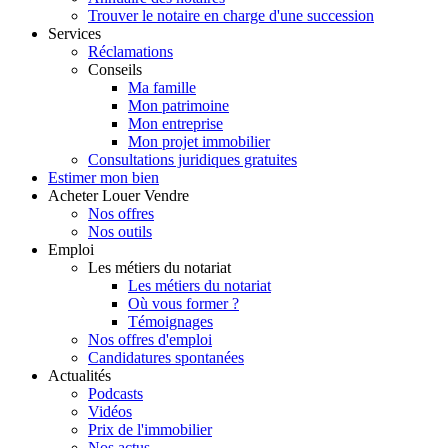
Trouver le notaire en charge d'une succession
Services
Réclamations
Conseils
Ma famille
Mon patrimoine
Mon entreprise
Mon projet immobilier
Consultations juridiques gratuites
Estimer
mon bien
Acheter
Louer
Vendre
Nos offres
Nos outils
Emploi
Les métiers du notariat
Les métiers du notariat
Où vous former ?
Témoignages
Nos offres d'emploi
Candidatures spontanées
Actualités
Podcasts
Vidéos
Prix de l'immobilier
Nos actus