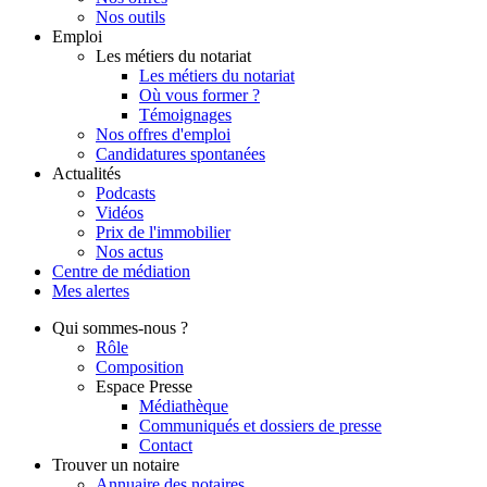
Nos outils
Emploi
Les métiers du notariat
Les métiers du notariat
Où vous former ?
Témoignages
Nos offres d'emploi
Candidatures spontanées
Actualités
Podcasts
Vidéos
Prix de l'immobilier
Nos actus
Centre de
médiation
Mes
alertes
Qui
sommes-nous ?
Rôle
Composition
Espace Presse
Médiathèque
Communiqués et dossiers de presse
Contact
Trouver
un notaire
Annuaire des notaires