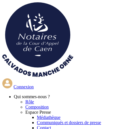
Aller
au
contenu
principal
Connexion
Qui
sommes-nous ?
Rôle
Composition
Espace Presse
Médiathèque
Communiqués et dossiers de presse
Contact