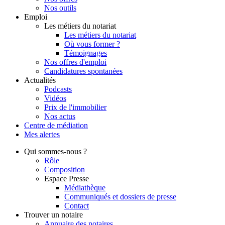
Nos outils
Emploi
Les métiers du notariat
Les métiers du notariat
Où vous former ?
Témoignages
Nos offres d'emploi
Candidatures spontanées
Actualités
Podcasts
Vidéos
Prix de l'immobilier
Nos actus
Centre de
médiation
Mes
alertes
Qui
sommes-nous ?
Rôle
Composition
Espace Presse
Médiathèque
Communiqués et dossiers de presse
Contact
Trouver
un notaire
Annuaire des notaires