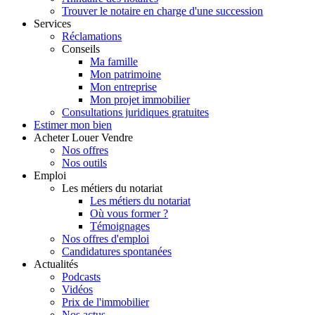
Trouver le notaire en charge d'une succession
Services
Réclamations
Conseils
Ma famille
Mon patrimoine
Mon entreprise
Mon projet immobilier
Consultations juridiques gratuites
Estimer
mon bien
Acheter
Louer
Vendre
Nos offres
Nos outils
Emploi
Les métiers du notariat
Les métiers du notariat
Où vous former ?
Témoignages
Nos offres d'emploi
Candidatures spontanées
Actualités
Podcasts
Vidéos
Prix de l'immobilier
Nos actus