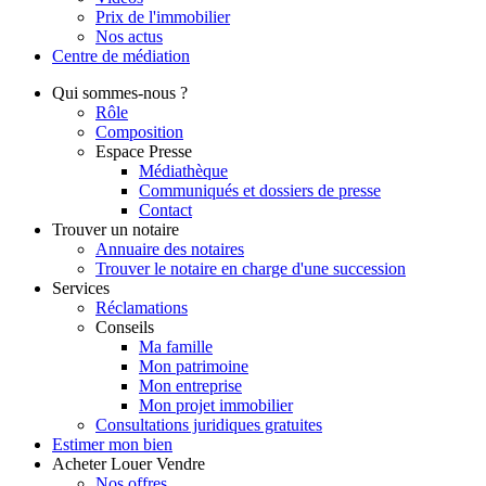
Prix de l'immobilier
Nos actus
Centre de
médiation
Qui
sommes-nous ?
Rôle
Composition
Espace Presse
Médiathèque
Communiqués et dossiers de presse
Contact
Trouver
un notaire
Annuaire des notaires
Trouver le notaire en charge d'une succession
Services
Réclamations
Conseils
Ma famille
Mon patrimoine
Mon entreprise
Mon projet immobilier
Consultations juridiques gratuites
Estimer
mon bien
Acheter
Louer
Vendre
Nos offres