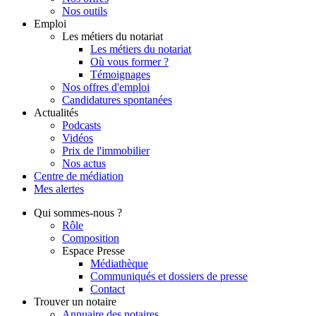
Nos outils
Emploi
Les métiers du notariat
Les métiers du notariat
Où vous former ?
Témoignages
Nos offres d'emploi
Candidatures spontanées
Actualités
Podcasts
Vidéos
Prix de l'immobilier
Nos actus
Centre de
médiation
Mes
alertes
Qui
sommes-nous ?
Rôle
Composition
Espace Presse
Médiathèque
Communiqués et dossiers de presse
Contact
Trouver
un notaire
Annuaire des notaires