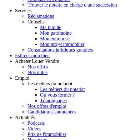
Trouver le notaire en charge d'une succession
Services
Réclamations
Conseils
Ma famille
Mon patrimoine
Mon entreprise
Mon projet immobilier
Consultations juridiques gratuites
Estimer
mon bien
Acheter
Louer
Vendre
Nos offres
Nos outils
Emploi
Les métiers du notariat
Les métiers du notariat
Où vous former ?
Témoignages
Nos offres d'emploi
Candidatures spontanées
Actualités
Podcasts
Vidéos
Prix de l'immobilier
Nos actus