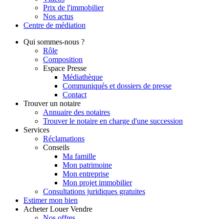
Prix de l'immobilier
Nos actus
Centre de
médiation
Qui
sommes-nous ?
Rôle
Composition
Espace Presse
Médiathèque
Communiqués et dossiers de presse
Contact
Trouver
un notaire
Annuaire des notaires
Trouver le notaire en charge d'une succession
Services
Réclamations
Conseils
Ma famille
Mon patrimoine
Mon entreprise
Mon projet immobilier
Consultations juridiques gratuites
Estimer
mon bien
Acheter
Louer
Vendre
Nos offres