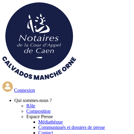
Aller
au
contenu
principal
Connexion
Qui
sommes-nous ?
Rôle
Composition
Espace Presse
Médiathèque
Communiqués et dossiers de presse
Contact