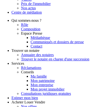
Prix de l'immobilier
Nos actus
Centre de
médiation
Qui
sommes-nous ?
Rôle
Composition
Espace Presse
Médiathèque
Communiqués et dossiers de presse
Contact
Trouver
un notaire
Annuaire des notaires
Trouver le notaire en charge d'une succession
Services
Réclamations
Conseils
Ma famille
Mon patrimoine
Mon entreprise
Mon projet immobilier
Consultations juridiques gratuites
Estimer
mon bien
Acheter
Louer
Vendre
Nos offres