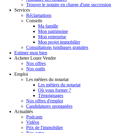
Trouver le notaire en charge d'une succession
Services
Réclamations
Conseils
Ma famille
Mon patrimoine
Mon entreprise
Mon projet immobilier
Consultations juridiques gratuites
Estimer
mon bien
Acheter
Louer
Vendre
Nos offres
Nos outils
Emploi
Les métiers du notariat
Les métiers du notariat
Où vous former ?
Témoignages
Nos offres d'emploi
Candidatures spontanées
Actualités
Podcasts
Vidéos
Prix de l'immobilier
Nos actus