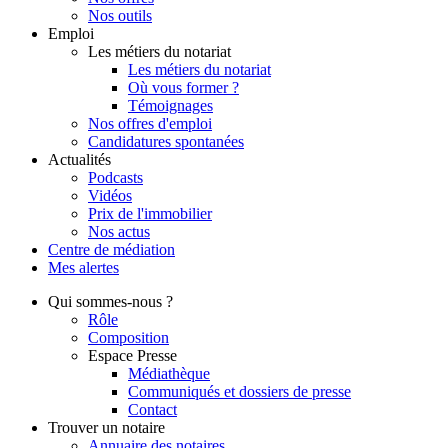
Nos outils
Emploi
Les métiers du notariat
Les métiers du notariat
Où vous former ?
Témoignages
Nos offres d'emploi
Candidatures spontanées
Actualités
Podcasts
Vidéos
Prix de l'immobilier
Nos actus
Centre de
médiation
Mes
alertes
Qui
sommes-nous ?
Rôle
Composition
Espace Presse
Médiathèque
Communiqués et dossiers de presse
Contact
Trouver
un notaire
Annuaire des notaires