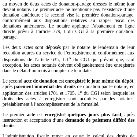
au moyen de deux actes de donation-partage dressés le même jour
devant notaire. Le premier acte ne mentionne pas l’existence d’une
donation antérieure ; le second vise la première donation-partage,
conformément aux dispositions relatives au rappel fiscal des
donations antérieures. Le notaire applique l’abattement en ligne
directe prévu à l’article 779, I du CGI à la première donation-
partage.
Les deux actes sont déposés par le notaire le lendemain de leur
réception auprès du service de l’enregistrement, conformément aux
o
dispositions de l’article 635, 1-1
du CGI qui prévoit que, sauf
exception, les actes notariés doivent obligatoirement être enregistrés
dans le délai d’un mois à compter de leur date.
Le second
acte de donation
est
enregistré le jour même du dépôt
,
après
paiement immédiat des droits
de donation par le notaire, en
o
application des articles 1701 et 1705, 1
du CGI selon lesquels les
droits des actes à enregistrer sont acquittés par les notaires,
préalablement à l’accomplissement de la formalité.
Le premier
acte
est
enregistré quelques jours plus tard
, après
instruction et acceptation d’une
demande de paiement différé des
droits
.
L’administration fiscale remet en cause le calcul des droits de