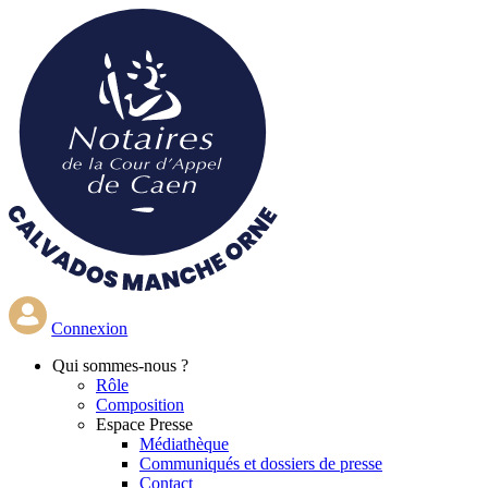
Aller
au
contenu
principal
Connexion
Qui
sommes-nous ?
Rôle
Composition
Espace Presse
Médiathèque
Communiqués et dossiers de presse
Contact