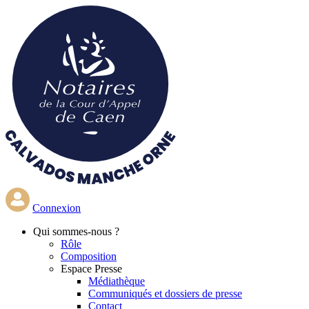
Aller
au
contenu
principal
Connexion
Qui
sommes-nous ?
Rôle
Composition
Espace Presse
Médiathèque
Communiqués et dossiers de presse
Contact