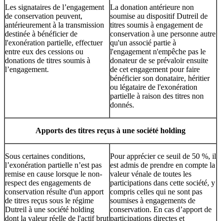
Les signataires de l’engagement
La donation antérieure non
de conservation peuvent,
soumise au dispositif Dutreil de
antérieurement à la transmission
titres soumis à engagement de
destinée à bénéficier de
conservation à une personne autre
l'exonération partielle, effectuer
qu'un associé partie à
entre eux des cessions ou
l'engagement n'empêche pas le
donations de titres soumis à
donateur de se prévaloir ensuite
l’engagement.
de cet engagement pour faire
bénéficier son donataire, héritier
ou légataire de l'exonération
partielle à raison des titres non
donnés.
Apports des titres reçus à une société holding
Sous certaines conditions,
Pour apprécier ce seuil de 50 %, il
l’exonération partielle n’est pas
est admis de prendre en compte la
remise en cause lorsque le non-
valeur vénale de toutes les
respect des engagements de
participations dans cette société, y
conservation résulte d'un apport
compris celles qui ne sont pas
de titres reçus sous le régime
soumises à engagements de
Dutreil à une société holding
conservation. En cas d’apport de
dont la valeur réelle de l'actif brut
participations directes et