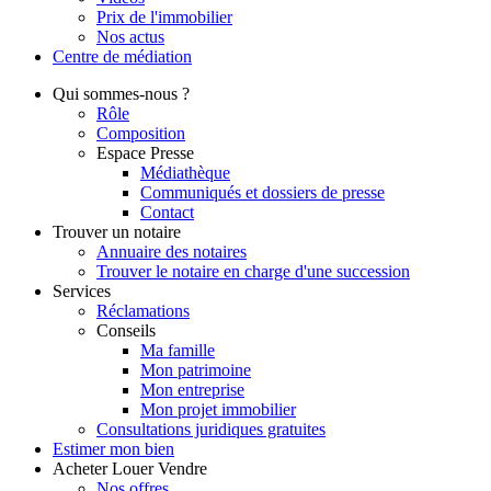
Prix de l'immobilier
Nos actus
Centre de
médiation
Qui
sommes-nous ?
Rôle
Composition
Espace Presse
Médiathèque
Communiqués et dossiers de presse
Contact
Trouver
un notaire
Annuaire des notaires
Trouver le notaire en charge d'une succession
Services
Réclamations
Conseils
Ma famille
Mon patrimoine
Mon entreprise
Mon projet immobilier
Consultations juridiques gratuites
Estimer
mon bien
Acheter
Louer
Vendre
Nos offres