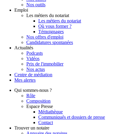
Nos outils
Emploi
Les métiers du notariat
Les métiers du notariat
Où vous former ?
Témoignages
Nos offres d'emploi
Candidatures spontanées
Actualités
Podcasts
Vidéos
Prix de l'immobilier
Nos actus
Centre de
médiation
Mes
alertes
Qui
sommes-nous ?
Rôle
Composition
Espace Presse
Médiathèque
Communiqués et dossiers de presse
Contact
Trouver
un notaire
Annuaire des notaires