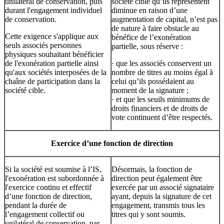
unilatéral de conservation, puis
société cible qu’ils représentent
durant l'engagement individuel
diminue en raison d’une
de conservation.
augmentation de capital, n’est pas
de nature à faire obstacle au
Cette exigence s'applique aux
bénéfice de l’exonération
seuls associés personnes
partielle, sous réserve :
physiques souhaitant bénéficier
de l'exonération partielle ainsi
· que les associés conservent un
qu'aux sociétés interposées de la
nombre de titres au moins égal à
chaîne de participation dans la
celui qu’ils possédaient au
société cible.
moment de la signature ;
· et que les seuils minimums de
droits financiers et de droits de
vote continuent d’être respectés.
Exercice d’une fonction de direction
Si la société est soumise à l’IS,
Désormais, la fonction de
l'exonération est subordonnée à
direction peut également être
l'exercice continu et effectif
exercée par un associé signataire
d’une fonction de direction,
ayant, depuis la signature de cet
pendant la durée de
engagement, transmis tous les
l’engagement collectif ou
titres qui y sont soumis.
unilatéral de conservation, par