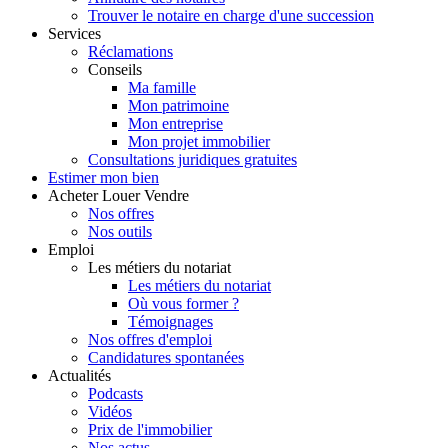
Trouver le notaire en charge d'une succession
Services
Réclamations
Conseils
Ma famille
Mon patrimoine
Mon entreprise
Mon projet immobilier
Consultations juridiques gratuites
Estimer
mon bien
Acheter
Louer
Vendre
Nos offres
Nos outils
Emploi
Les métiers du notariat
Les métiers du notariat
Où vous former ?
Témoignages
Nos offres d'emploi
Candidatures spontanées
Actualités
Podcasts
Vidéos
Prix de l'immobilier
Nos actus