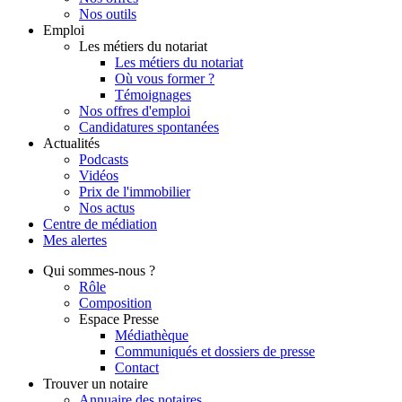
Nos outils
Emploi
Les métiers du notariat
Les métiers du notariat
Où vous former ?
Témoignages
Nos offres d'emploi
Candidatures spontanées
Actualités
Podcasts
Vidéos
Prix de l'immobilier
Nos actus
Centre de
médiation
Mes
alertes
Qui
sommes-nous ?
Rôle
Composition
Espace Presse
Médiathèque
Communiqués et dossiers de presse
Contact
Trouver
un notaire
Annuaire des notaires