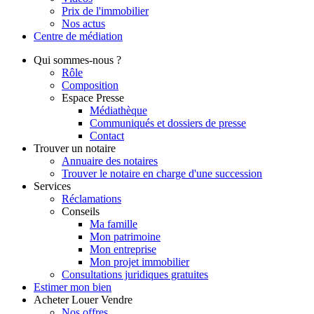
Prix de l'immobilier
Nos actus
Centre de
médiation
Qui
sommes-nous ?
Rôle
Composition
Espace Presse
Médiathèque
Communiqués et dossiers de presse
Contact
Trouver
un notaire
Annuaire des notaires
Trouver le notaire en charge d'une succession
Services
Réclamations
Conseils
Ma famille
Mon patrimoine
Mon entreprise
Mon projet immobilier
Consultations juridiques gratuites
Estimer
mon bien
Acheter
Louer
Vendre
Nos offres