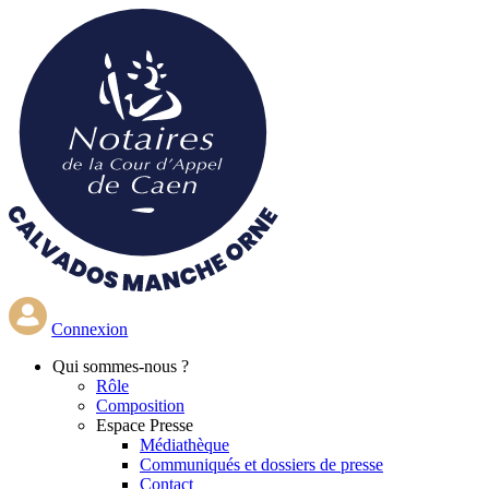
Aller
au
contenu
principal
Connexion
Qui
sommes-nous ?
Rôle
Composition
Espace Presse
Médiathèque
Communiqués et dossiers de presse
Contact