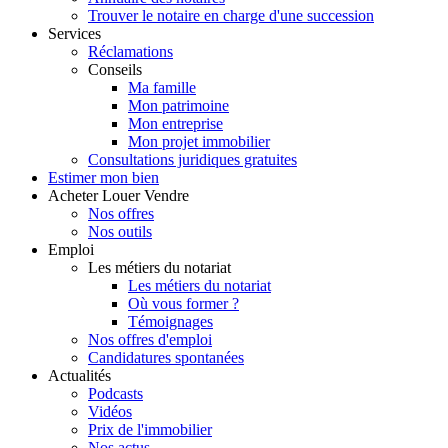
Trouver le notaire en charge d'une succession
Services
Réclamations
Conseils
Ma famille
Mon patrimoine
Mon entreprise
Mon projet immobilier
Consultations juridiques gratuites
Estimer
mon bien
Acheter
Louer
Vendre
Nos offres
Nos outils
Emploi
Les métiers du notariat
Les métiers du notariat
Où vous former ?
Témoignages
Nos offres d'emploi
Candidatures spontanées
Actualités
Podcasts
Vidéos
Prix de l'immobilier
Nos actus