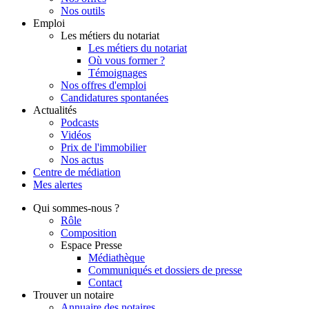
Nos outils
Emploi
Les métiers du notariat
Les métiers du notariat
Où vous former ?
Témoignages
Nos offres d'emploi
Candidatures spontanées
Actualités
Podcasts
Vidéos
Prix de l'immobilier
Nos actus
Centre de
médiation
Mes
alertes
Qui
sommes-nous ?
Rôle
Composition
Espace Presse
Médiathèque
Communiqués et dossiers de presse
Contact
Trouver
un notaire
Annuaire des notaires