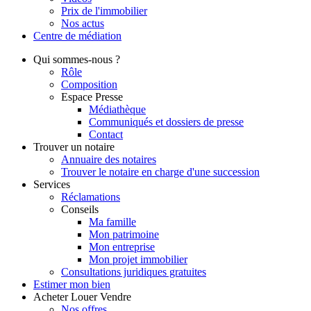
Prix de l'immobilier
Nos actus
Centre de
médiation
Qui
sommes-nous ?
Rôle
Composition
Espace Presse
Médiathèque
Communiqués et dossiers de presse
Contact
Trouver
un notaire
Annuaire des notaires
Trouver le notaire en charge d'une succession
Services
Réclamations
Conseils
Ma famille
Mon patrimoine
Mon entreprise
Mon projet immobilier
Consultations juridiques gratuites
Estimer
mon bien
Acheter
Louer
Vendre
Nos offres