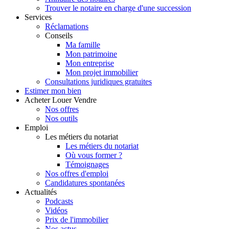
Trouver le notaire en charge d'une succession
Services
Réclamations
Conseils
Ma famille
Mon patrimoine
Mon entreprise
Mon projet immobilier
Consultations juridiques gratuites
Estimer
mon bien
Acheter
Louer
Vendre
Nos offres
Nos outils
Emploi
Les métiers du notariat
Les métiers du notariat
Où vous former ?
Témoignages
Nos offres d'emploi
Candidatures spontanées
Actualités
Podcasts
Vidéos
Prix de l'immobilier
Nos actus