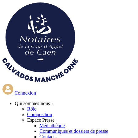
Aller
au
contenu
principal
Connexion
Qui
sommes-nous ?
Rôle
Composition
Espace Presse
Médiathèque
Communiqués et dossiers de presse
Contact