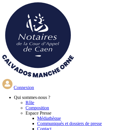
Aller
au
contenu
principal
Connexion
Qui
sommes-nous ?
Rôle
Composition
Espace Presse
Médiathèque
Communiqués et dossiers de presse
Contact