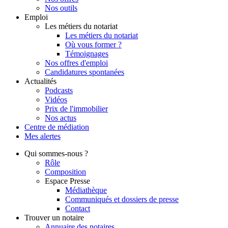
Nos outils
Emploi
Les métiers du notariat
Les métiers du notariat
Où vous former ?
Témoignages
Nos offres d'emploi
Candidatures spontanées
Actualités
Podcasts
Vidéos
Prix de l'immobilier
Nos actus
Centre de
médiation
Mes
alertes
Qui
sommes-nous ?
Rôle
Composition
Espace Presse
Médiathèque
Communiqués et dossiers de presse
Contact
Trouver
un notaire
Annuaire des notaires