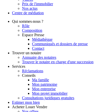
Prix de l'immobilier
Nos actus
Centre de
médiation
Qui
sommes-nous ?
Rôle
Composition
Espace Presse
Médiathèque
Communiqués et dossiers de presse
Contact
Trouver
un notaire
Annuaire des notaires
Trouver le notaire en charge d'une succession
Services
Réclamations
Conseils
Ma famille
Mon patrimoine
Mon entreprise
Mon projet immobilier
Consultations juridiques gratuites
Estimer
mon bien
Acheter
Louer
Vendre
Nos offres