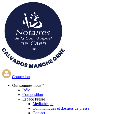
Aller
au
contenu
principal
Connexion
Qui
sommes-nous ?
Rôle
Composition
Espace Presse
Médiathèque
Communiqués et dossiers de presse
Contact