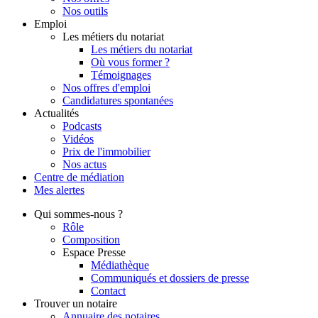
Nos outils
Emploi
Les métiers du notariat
Les métiers du notariat
Où vous former ?
Témoignages
Nos offres d'emploi
Candidatures spontanées
Actualités
Podcasts
Vidéos
Prix de l'immobilier
Nos actus
Centre de
médiation
Mes
alertes
Qui
sommes-nous ?
Rôle
Composition
Espace Presse
Médiathèque
Communiqués et dossiers de presse
Contact
Trouver
un notaire
Annuaire des notaires