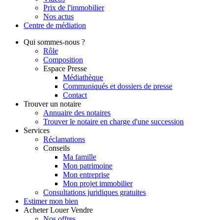
Prix de l'immobilier
Nos actus
Centre de
médiation
Qui
sommes-nous ?
Rôle
Composition
Espace Presse
Médiathèque
Communiqués et dossiers de presse
Contact
Trouver
un notaire
Annuaire des notaires
Trouver le notaire en charge d'une succession
Services
Réclamations
Conseils
Ma famille
Mon patrimoine
Mon entreprise
Mon projet immobilier
Consultations juridiques gratuites
Estimer
mon bien
Acheter
Louer
Vendre
Nos offres