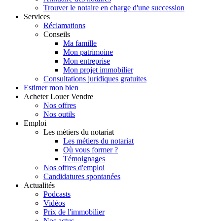
Trouver le notaire en charge d'une succession
Services
Réclamations
Conseils
Ma famille
Mon patrimoine
Mon entreprise
Mon projet immobilier
Consultations juridiques gratuites
Estimer
mon bien
Acheter
Louer
Vendre
Nos offres
Nos outils
Emploi
Les métiers du notariat
Les métiers du notariat
Où vous former ?
Témoignages
Nos offres d'emploi
Candidatures spontanées
Actualités
Podcasts
Vidéos
Prix de l'immobilier
Nos actus